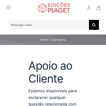
Skip
Toggle
to
Navigation
content
LOJA
Search
for:
SOBRE NÓS
Home
Contacto
NOTICIAS
APOIO AO CLIENTE
Apoio ao
COMPRAR!
Cliente
Estamos disponíveis para
esclarecer qualquer
questão relacionada com