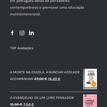
em português obras de pensadores
contemporâneos e promover uma educação
multidimensional.
TOP Avaliações
TOP de Avaliações
A MORTE NA ESCOLA. ANUNCIAR ACOLHER
O
O
ACOMPANHAR
27,00
€
16,20
€
preço
preço
original
atual
O EVANGELHO DE UM LIVRE PENSADOR
era:
é:
O
O
12,56
€
7,54
€
27,00 €.
16,20 €.