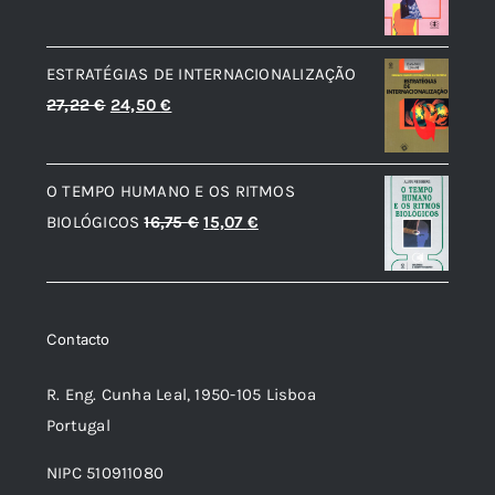
preço
preço
original
atual
ESTRATÉGIAS DE INTERNACIONALIZAÇÃO
era:
é:
O
O
27,22
€
24,50
€
12,56 €.
7,54 €.
preço
preço
original
atual
O TEMPO HUMANO E OS RITMOS
era:
é:
O
O
BIOLÓGICOS
16,75
€
15,07
€
27,22 €.
24,50 €.
preço
preço
original
atual
era:
é:
Contacto
16,75 €.
15,07 €.
R. Eng. Cunha Leal, 1950-105 Lisboa
Portugal
NIPC 510911080