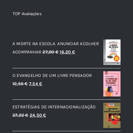
TOP Avaliações
TOP de Avaliações
A MORTE NA ESCOLA. ANUNCIAR ACOLHER
O
O
ACOMPANHAR
27,00
€
16,20
€
preço
preço
original
atual
O EVANGELHO DE UM LIVRE PENSADOR
era:
é:
O
O
12,56
€
7,54
€
27,00 €.
16,20 €.
preço
preço
original
atual
ESTRATÉGIAS DE INTERNACIONALIZAÇÃO
era:
é:
O
O
27,22
€
24,50
€
12,56 €.
7,54 €.
preço
preço
original
atual