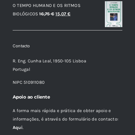
O TEMPO HUMANO E OS RITMOS
era:
é:
O
O
BIOLÓGICOS
16,75
€
15,07
€
27,22 €.
24,50 €.
preço
preço
original
atual
era:
é:
Contacto
16,75 €.
15,07 €.
R. Eng. Cunha Leal, 1950-105 Lisboa
Portugal
NIPC 510911080
Apoio ao cliente
A forma mais rápida e prática de obter apoio e
informações, é através do formulário de contacto:
Aqui
.