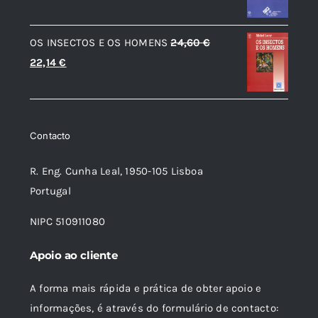
original
atual
era:
é:
OS INSECTOS E OS HOMENS
24,60
€
8,90 €.
8,01 €.
O
O
22,14
€
preço
preço
original
atual
era:
é:
Contacto
24,60 €.
22,14 €.
R. Eng. Cunha Leal, 1950-105 Lisboa
Portugal
NIPC 510911080
Apoio ao cliente
A forma mais rápida e prática de obter apoio e
informações, é através do formulário de contacto: