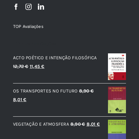
TOP Avaliações
TOP de Avaliações
ACTO POÉTICO E INTENÇÃO FILOSÓFICA
O
O
12,72
€
11,45
€
preço
preço
original
atual
OS TRANSPORTES NO FUTURO
8,90
€
era:
é:
O
O
8,01
€
12,72 €.
11,45 €.
preço
preço
original
atual
O
O
VEGETAÇÃO E ATMOSFERA
8,90
€
8,01
€
era:
é:
preço
preço
8,90 €.
8,01 €.