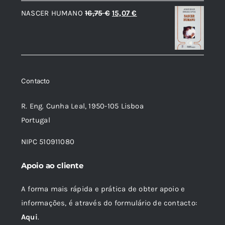
original
atual
O
O
NASCER HUMANO
16,75
€
15,07
€
era:
é:
preço
preço
15,19 €.
13,67 €.
original
atual
era:
é:
16,75 €.
15,07 €.
Contacto
R. Eng. Cunha Leal, 1950-105 Lisboa
Portugal
NIPC 510911080
Apoio ao cliente
A forma mais rápida e prática de obter apoio e
informações, é através do formulário de contacto:
Aqui
.