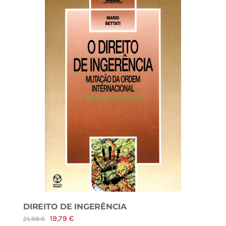
DIREITO DE INGERÊNCIA
O
O
19,79
€
21,98
€