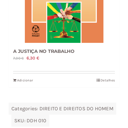
A JUSTIÇA NO TRABALHO
O
O
6,30
€
7,00
€
preço
preço
original
atual
Adicionar
Detalhes
era:
é:
7,00 €.
6,30 €.
Categories:
DIREITO E DIREITOS DO HOMEM
SKU:
DDH 010