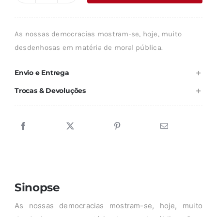
era:
é:
de
13,09 €.
11,79 €.
A
As nossas democracias mostram-se, hoje, muito
JUSTIÇA
desdenhosas em matéria de moral pública.
E
O
Envio e Entrega
MAL
Trocas & Devoluções
Sinopse
As nossas democracias mostram-se, hoje, muito