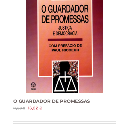
O GUARDADOR DE PROMESSAS
O
O
16,02
€
17,80
€
preço
preço
original
atual