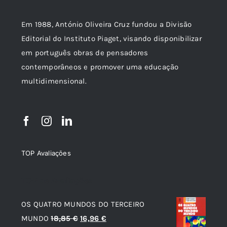
Em 1988, António Oliveira Cruz fundou a Divisão
Editorial do Instituto Piaget, visando disponibilizar
em português obras de pensadores
contemporâneos e promover uma educação
multidimensional.
TOP Avaliações
TOP de Avaliações
OS QUATRO MUNDOS DO TERCEIRO
O
O
MUNDO
18,85
€
16,96
€