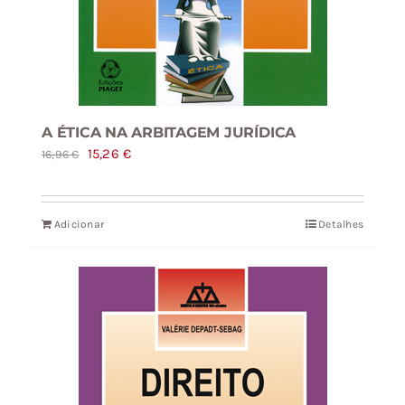
A ÉTICA NA ARBITAGEM JURÍDICA
O
O
15,26
€
16,96
€
preço
preço
original
atual
Adicionar
Detalhes
era:
é:
16,96 €.
15,26 €.