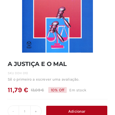
A JUSTIÇA E O MAL
SKU
DDH 010
Sê o primeiro a escrever uma avaliação.
11,79
€
13,09
€
10% Off
Em stock
O
O
preço
preço
original
atual
Adicionar
Quantidade