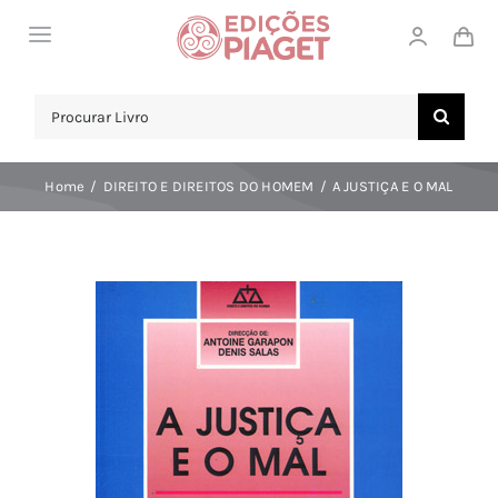
Skip
Toggle
to
Navigation
content
LOJA
Search
for:
SOBRE NÓS
Home
DIREITO E DIREITOS DO HOMEM
A JUSTIÇA E O MAL
NOTICIAS
APOIO AO CLIENTE
COMPRAR!