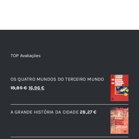
TOP Avaliações
TOP de Avaliações
OS QUATRO MUNDOS DO TERCEIRO MUNDO
O
O
18,85
€
16,96
€
preço
preço
original
atual
A GRANDE HISTÓRIA DA CIDADE
28,27
€
era:
é:
18,85 €.
16,96 €.