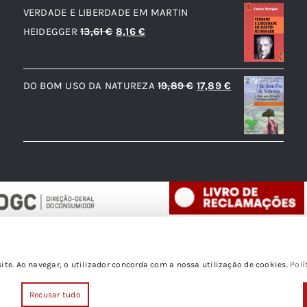
VERDADE E LIBERDADE EM MARTIN
O
O
HEIDEGGER
13,61
€
8,16
€
preço
preço
original
atual
O
O
DO BOM USO DA NATUREZA
19,89
€
17,89
€
era:
é:
preço
preço
13,61 €.
8,16 €.
original
atual
era:
é:
19,89 €.
17,89 €.
te. Ao navegar, o utilizador concorda com a nossa utilização de cookies.
Polí
© Copyright 1988- 2026
Recusar tudo