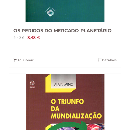
OS PERIGOS DO MERCADO PLANETÁRIO
O
O
8,48
€
9,42
€
preço
preço
original
atual
Adicionar
Detalhes
era:
é:
9,42 €.
8,48 €.