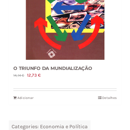
O TRIUNFO DA MUNDIALIZAÇÃO
O
O
12,73
€
14,14
€
preço
preço
original
atual
Adicionar
Detalhes
era:
é:
14,14 €.
12,73 €.
Categories:
Economia e Política