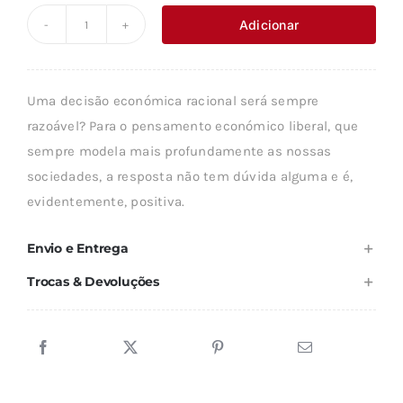
original
atual
Adicionar
Quantidade
era:
é:
de
16,75 €.
15,07 €.
A
Uma decisão económica racional será sempre
ECONOMIA,
razoável? Para o pensamento económico liberal, que
O
sempre modela mais profundamente as nossas
EMPREGO
sociedades, a resposta não tem dúvida alguma e é,
E
evidentemente, positiva.
O
AMBIENTE
Envio e Entrega
Trocas & Devoluções