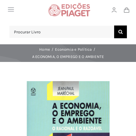
Skip
Toggle
to
Navigation
content
LOJA
Search
for:
SOBRE NÓS
Home
Economia e Política
NOTICIAS
A ECONOMIA, O EMPREGO E O AMBIENTE
APOIO AO CLIENTE
COMPRAR!