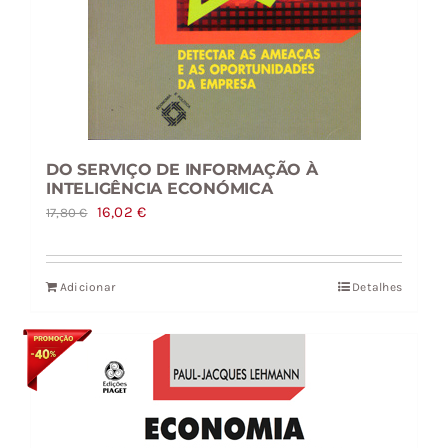
DO SERVIÇO DE INFORMAÇÃO À
INTELIGÊNCIA ECONÓMICA
O
O
16,02
€
17,80
€
preço
preço
original
atual
Adicionar
Detalhes
era:
é:
17,80 €.
16,02 €.