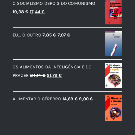
O SOCIALISMO DEPOIS DO COMUNISMO
O
O
19,38
€
17,44
€
preço
preço
original
atual
O
O
EU... O OUTRO
7,85
€
7,07
€
era:
é:
preço
preço
19,38 €.
17,44 €.
original
atual
era:
é:
OS ALIMENTOS DA INTELIGÊNCIA E DO
7,85 €.
7,07 €.
O
O
PRAZER
24,14
€
21,72
€
preço
preço
original
atual
O
O
ALIMENTAR O CÉREBRO
14,69
€
9,00
€
era:
é:
preço
preço
24,14 €.
21,72 €.
original
atual
era:
é:
14,69 €.
9,00 €.