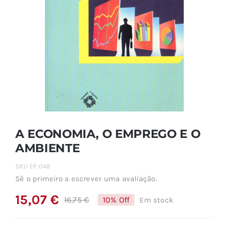
A ECONOMIA, O EMPREGO E O
AMBIENTE
SKU
EP 048
Sê o primeiro a escrever uma avaliação.
15,07
€
16,75
€
10% Off
Em stock
O
O
preço
preço