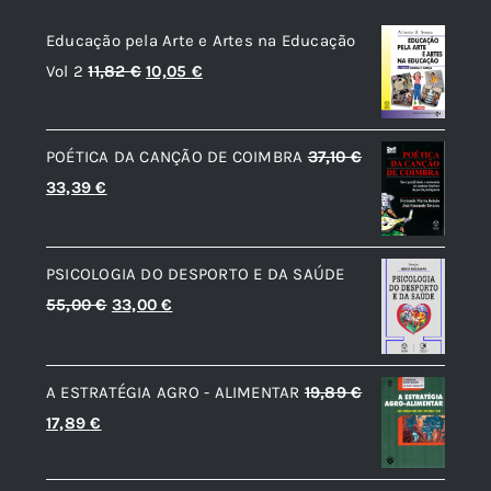
Educação pela Arte e Artes na Educação
O
O
Vol 2
11,82
€
10,05
€
preço
preço
original
atual
POÉTICA DA CANÇÃO DE COIMBRA
37,10
€
era:
é:
O
O
33,39
€
11,82 €.
10,05 €.
preço
preço
original
atual
PSICOLOGIA DO DESPORTO E DA SAÚDE
era:
é:
O
O
55,00
€
33,00
€
37,10 €.
33,39 €.
preço
preço
original
atual
A ESTRATÉGIA AGRO - ALIMENTAR
19,89
€
era:
é:
O
O
17,89
€
55,00 €.
33,00 €.
preço
preço
original
atual