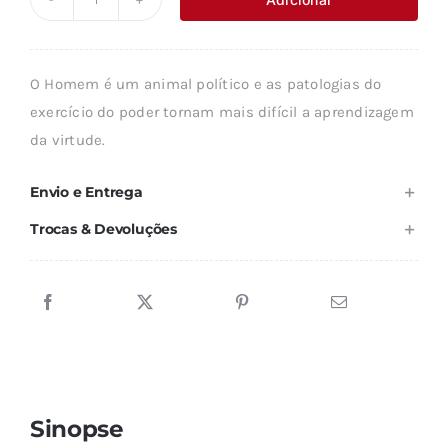
Quantidade
era:
é:
de
8,90 €.
8,01 €.
A
O Homem é um animal político e as patologias do
FILOSOFIA
exercício do poder tornam mais difícil a aprendizagem
POLÍTICA
da virtude.
Envio e Entrega
Trocas & Devoluções
Sinopse