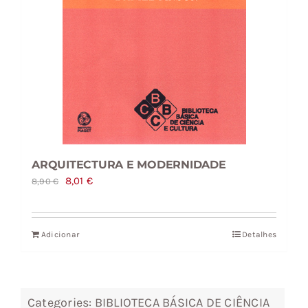
ARQUITECTURA E MODERNIDADE
O
O
8,01
€
8,90
€
preço
preço
original
atual
Adicionar
Detalhes
era:
é:
8,90 €.
8,01 €.
Categories:
BIBLIOTECA BÁSICA DE CIÊNCIA