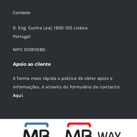
era:
é:
Contacto
19,89 €.
17,89 €.
R. Eng. Cunha Leal, 1950-105 Lisboa
Portugal
NIPC 510911080
Apoio ao cliente
A forma mais rápida e prática de obter apoio e
informações, é através do formulário de contacto:
Aqui
.