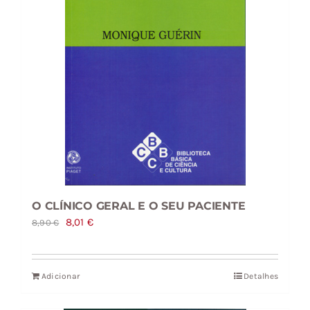
O CLÍNICO GERAL E O SEU PACIENTE
O
O
8,01
€
8,90
€
preço
preço
original
atual
Adicionar
Detalhes
era:
é:
8,90 €.
8,01 €.