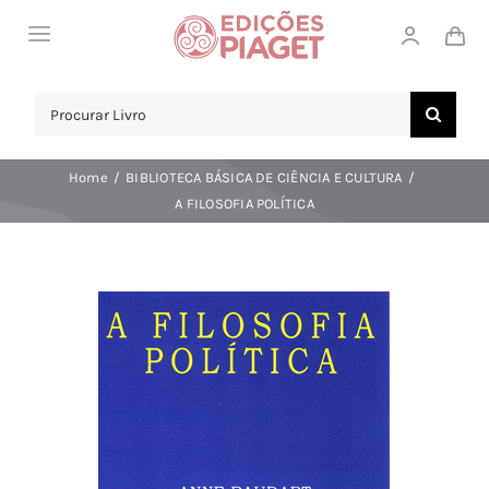
Skip
Toggle
to
Navigation
content
LOJA
Search
for:
SOBRE NÓS
Home
BIBLIOTECA BÁSICA DE CIÊNCIA E CULTURA
NOTICIAS
A FILOSOFIA POLÍTICA
APOIO AO CLIENTE
COMPRAR!