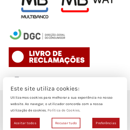
Toggle
Navigation
Este site utiliza cookies:
Politica de Cookies
Utilizamos cookies para melhorar a sua experiência no nosso
© Copyright 1988- 2026
website. Ao navegar, o utilizador concorda com a nossa
utilização de cookies.
Política de Cookies
.
Loja Edições Piaget by
Piaget Ensino Superior
| Todos os
Termos e Condições
direitos Reservados | Powered by
NetWiz Systems
Aceitar todos
Recusar tudo
Preferências