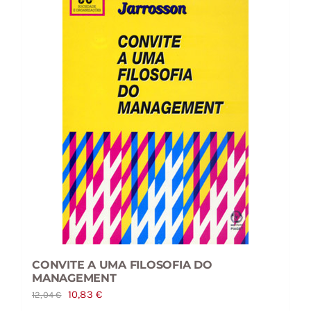
CONVITE A UMA FILOSOFIA DO
MANAGEMENT
O
O
10,83
€
12,04
€