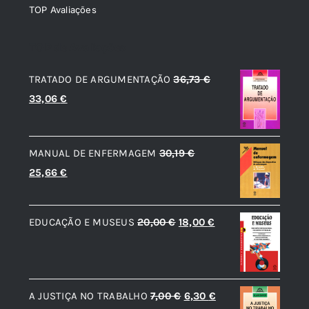
TOP Avaliações
TOP de Avaliações
TRATADO DE ARGUMENTAÇÃO
36,73
€
O
O
33,06
€
preço
preço
original
atual
MANUAL DE ENFERMAGEM
30,19
€
era:
é:
O
O
25,66
€
36,73 €.
33,06 €.
preço
preço
original
atual
O
O
EDUCAÇÃO E MUSEUS
20,00
€
18,00
€
era:
é:
preço
preço
30,19 €.
25,66 €.
original
atual
era:
é:
O
O
A JUSTIÇA NO TRABALHO
7,00
€
6,30
€
20,00 €.
18,00 €.