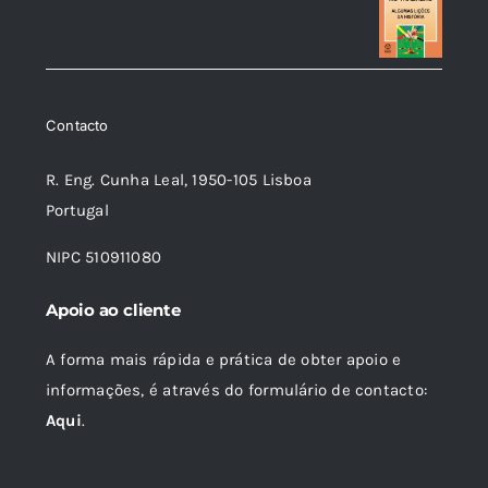
preço
preço
original
atual
era:
é:
7,00 €.
6,30 €.
Contacto
R. Eng. Cunha Leal, 1950-105 Lisboa
Portugal
NIPC 510911080
Apoio ao cliente
A forma mais rápida e prática de obter apoio e
informações, é através do formulário de contacto:
Aqui
.