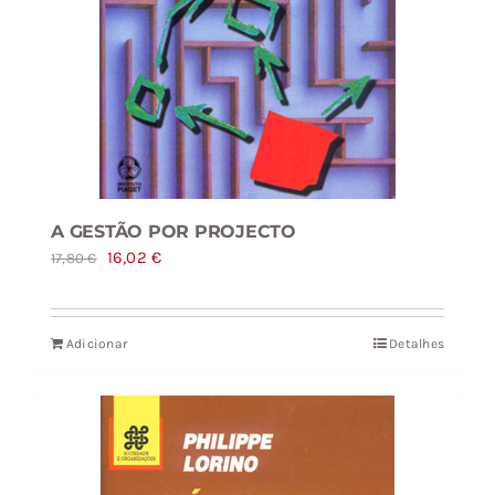
A GESTÃO POR PROJECTO
O
O
16,02
€
17,80
€
preço
preço
original
atual
Adicionar
Detalhes
era:
é:
17,80 €.
16,02 €.