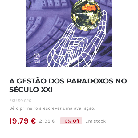
A GESTÃO DOS PARADOXOS NO
SÉCULO XXI
SKU
SO 020
Sê o primeiro a escrever uma avaliação.
19,79
€
21,98
€
10% Off
Em stock
O
O
preço
preço