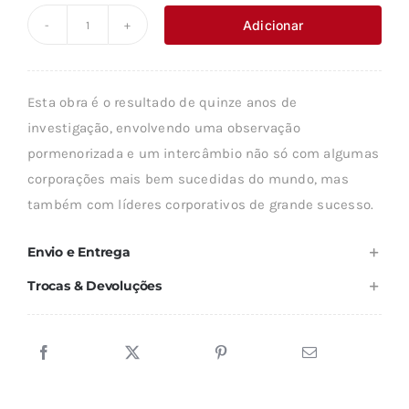
original
atual
Adicionar
Quantidade
era:
é:
de
21,98 €.
19,79 €.
A
Esta obra é o resultado de quinze anos de
GESTÃO
investigação, envolvendo uma observação
DOS
pormenorizada e um intercâmbio não só com algumas
PARADOXOS
corporações mais bem sucedidas do mundo, mas
NO
também com líderes corporativos de grande sucesso.
SÉCULO
XXI
Envio e Entrega
Trocas & Devoluções