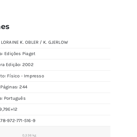
hes
: LORAINE K. OBLER / K. GJERLOW
a: Edições Piaget
ira Edição: 2002
to: Físico - Impresso
 Páginas: 244
a: Português
9,79E+12
978-972-771-516-9
0,336 kg