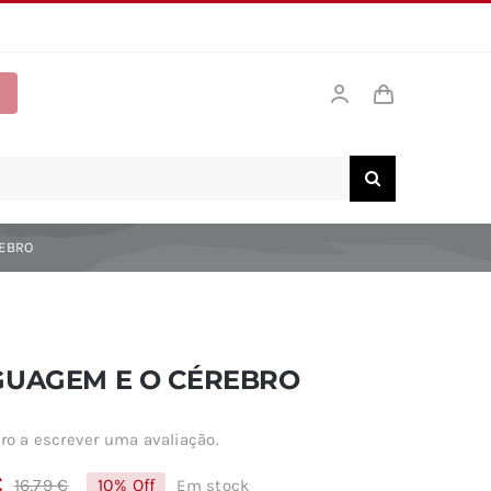
REBRO
GUAGEM E O CÉREBRO
ro a escrever uma avaliação.
€
16,79
€
10% Off
Em stock