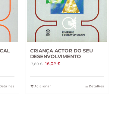
ICAL
CRIANÇA ACTOR DO SEU
DESENVOLVIMENTO
O
O
16,02
€
17,80
€
preço
preço
original
atual
Detalhes
Adicionar
Detalhes
era:
é:
17,80 €.
16,02 €.