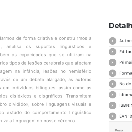
Detal
larmos de forma criativa e construirmos a
Autor
l, analisa os suportes linguísticos e
Editor
bém as capacidades que se utilizam na
Prime
rios tipos de lesões cerebrais que afectam
agem na infância, lesões no hemisfério
Forma
Através de um debate alargado, as autoras
Nº de
 em indivíduos bilingues, assim como as
Idiom
elos disléxicos e disgráficos. Transmitem
o dividido», sobre linguagens visuais e
ISBN: 
 do estudo do comportamento linguístico
EAN: 
niza a linguagem no nosso cérebro.
Peso