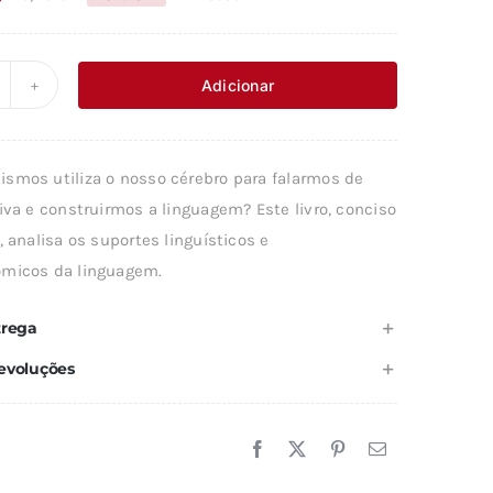
O
O
preço
preço
original
atual
Adicionar
uantidade
era:
é:
e
16,79 €.
15,12 €.
smos utiliza o nosso cérebro para falarmos de
INGUAGEM
iva e construirmos a linguagem? Este livro, conciso
, analisa os suportes linguísticos e
micos da linguagem.
ÉREBRO
trega
evoluções