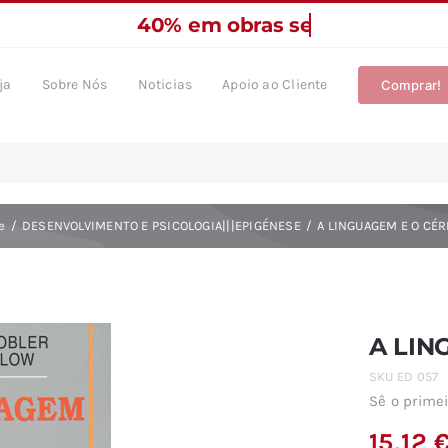
ja
Sobre Nós
Noticias
Apoio ao Cliente
Comprar!
e
DESENVOLVIMENTO E PSICOLOGIA|||EPIGÉNESE
A LINGUAGEM E O CÉ
A LIN
SKU
ED 057
Sê o primei
15,12