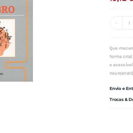
Q
d
A
Que mecani
L
forma criat
E
e acessível
O
neuroanató
C
Envio e En
Trocas & D