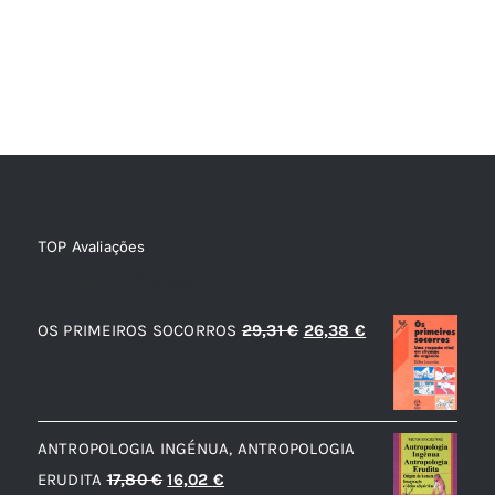
TOP Avaliações
TOP de Avaliações
O
O
OS PRIMEIROS SOCORROS
29,31
€
26,38
€
preço
preço
original
atual
era:
é:
ANTROPOLOGIA INGÉNUA, ANTROPOLOGIA
29,31 €.
26,38 €.
O
O
ERUDITA
17,80
€
16,02
€