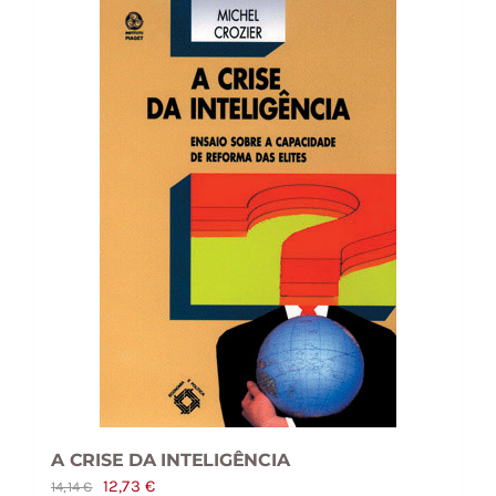
A CRISE DA INTELIGÊNCIA
O
O
12,73
€
14,14
€