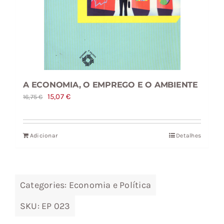
A ECONOMIA, O EMPREGO E O AMBIENTE
O
O
15,07
€
16,75
€
preço
preço
original
atual
Adicionar
Detalhes
era:
é:
16,75 €.
15,07 €.
Categories:
Economia e Política
SKU:
EP 023