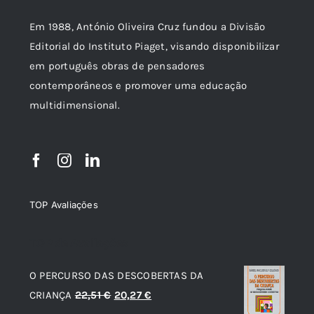
Em 1988, António Oliveira Cruz fundou a Divisão
Editorial do Instituto Piaget, visando disponibilizar
em português obras de pensadores
contemporâneos e promover uma educação
multidimensional.
TOP Avaliações
TOP de Avaliações
O PERCURSO DAS DESCOBERTAS DA
O
O
CRIANÇA
22,51
€
20,27
€
preço
preço