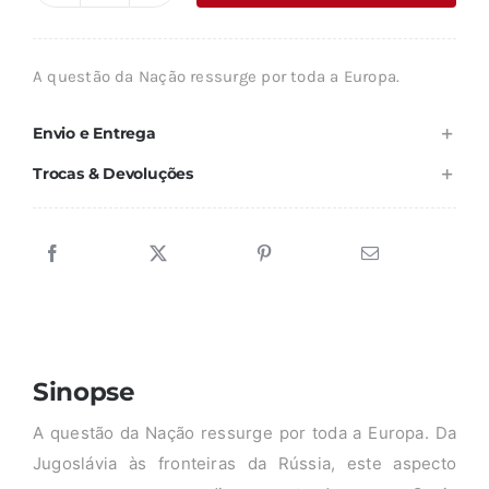
era:
é:
de
22,51 €.
20,27 €.
A
A questão da Nação ressurge por toda a Europa.
MULTINAÇÃO
Envio e Entrega
Trocas & Devoluções
Sinopse
A questão da Nação ressurge por toda a Europa. Da
Jugoslávia às fronteiras da Rússia, este aspecto