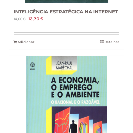
INTELIGÊNCIA ESTRATÉGICA NA INTERNET
O
O
13,20
€
14,66
€
preço
preço
original
atual
Adicionar
Detalhes
era:
é:
14,66 €.
13,20 €.