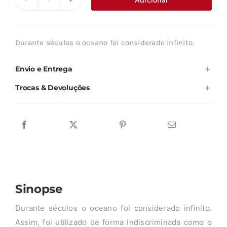
Quantidade
era:
é:
de
8,90 €.
8,01 €.
A
Durante séculos o oceano foi considerado infinito.
POLUIÇÃO
DOS
Envio e Entrega
MARES
Trocas & Devoluções
Sinopse
Durante séculos o oceano foi considerado infinito.
Assim, foi utilizado de forma indiscriminada como o