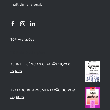
multidimensional.
TOP Avaliações
TOP de Avaliações
AS INTELIGÊNCIAS CIDADÃS
16,79
€
O
O
15,12
€
preço
preço
original
atual
TRATADO DE ARGUMENTAÇÃO
36,73
€
era:
é:
O
O
33,06
€
16,79 €.
15,12 €.
preço
preço