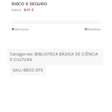
RISCO E SEGURO
O
O
8,01
€
8,90
€
preço
preço
original
atual
Adicionar
Detalhes
era:
é:
8,90 €.
8,01 €.
Categories:
BIBLIOTECA BÁSICA DE CIÊNCIA
E CULTURA
SKU:
BBCC 075