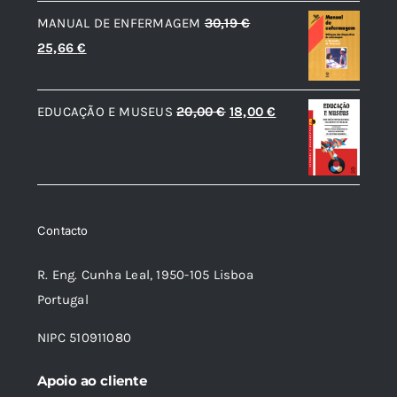
original
atual
MANUAL DE ENFERMAGEM
30,19
€
era:
é:
O
O
25,66
€
36,73 €.
33,06 €.
preço
preço
original
atual
O
O
EDUCAÇÃO E MUSEUS
20,00
€
18,00
€
era:
é:
preço
preço
30,19 €.
25,66 €.
original
atual
era:
é:
20,00 €.
18,00 €.
Contacto
R. Eng. Cunha Leal, 1950-105 Lisboa
Portugal
NIPC 510911080
Apoio ao cliente