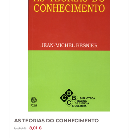
AS TEORIAS DO CONHECIMENTO
O
O
8,01
€
8,90
€
preço
preço