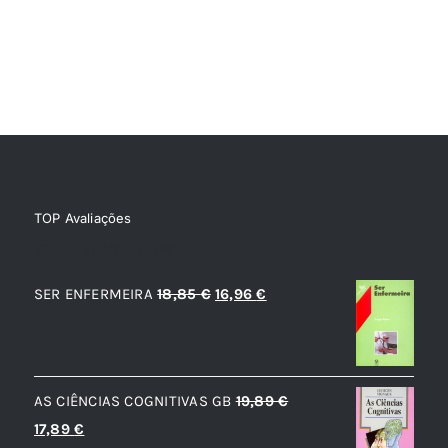
TOP Avaliações
TOP de Avaliações
O
O
SER ENFERMEIRA
18,85
€
16,96
€
preço
preço
original
atual
era:
é:
AS CIÊNCIAS COGNITIVAS GB
19,89
€
18,85 €.
16,96 €.
O
O
17,89
€