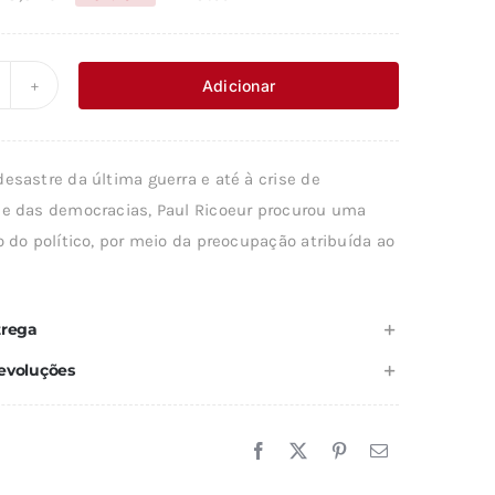
O
O
preço
preço
original
atual
Adicionar
uantidade
era:
é:
e
8,37 €.
7,54 €.
esastre da última guerra e até à crise de
ROMESSA
de das democracias, Paul Ricoeur procurou uma
o do político, por meio da preocupação atribuída ao
EGRA
trega
evoluções