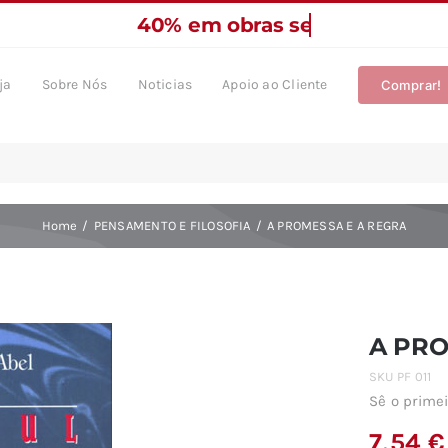
ja
Sobre Nós
Noticias
Apoio ao Cliente
Comprar!
Home
PENSAMENTO E FILOSOFIA
A PROMESSA E A REGRA
A PRO
SKU
PF 011
Sê o primei
7,54
€