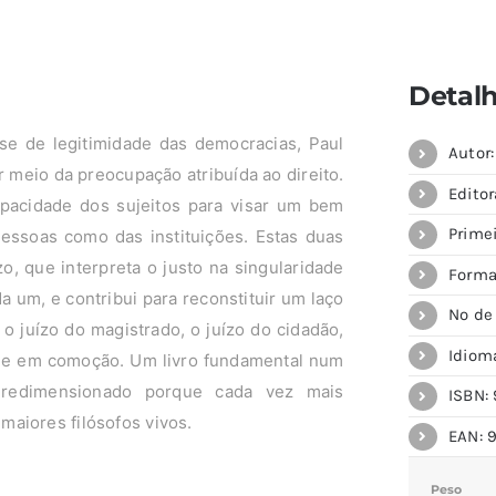
Detal
ise de legitimidade das democracias, Paul
Autor:
r meio da preocupação atribuída ao direito.
Editor
capacidade dos sujeitos para visar um bem
Primei
pessoas como das instituições. Estas duas
o, que interpreta o justo na singularidade
Forma
da um, e contribui para reconstituir um laço
Nº de
, o juízo do magistrado, o juízo do cidadão,
Idiom
dade em comoção. Um livro fundamental num
 redimensionado porque cada vez mais
ISBN: 
aiores filósofos vivos.
EAN: 
Peso