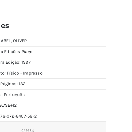
hes
 ABEL, OLIVER
a: Edições Piaget
ra Edição: 1997
to: Físico - Impresso
 Páginas: 132
a: Português
9,79E+12
978-972-8407-58-2
0,196 kg