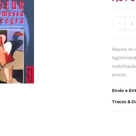
Q
d
A
Depois do d
P
legitimida
E
reabilitaçã
A
direito.
R
Envio e En
Trocas & D