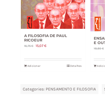
A FILOSOFIA DE PAUL
ENSA
RICOEUR
E OU
O
O
15,07
€
16,75
€
18,85
€
preço
preço
original
atual
era:
é:
Adicionar
Detalhes
Adici
16,75 €.
15,07 €.
Categories:
PENSAMENTO E FILOSOFIA