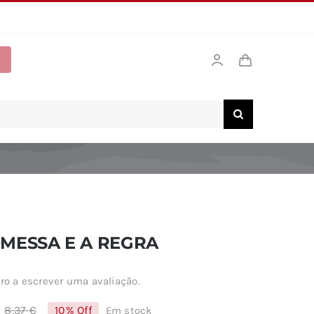
MESSA E A REGRA
ro a escrever uma avaliação.
8,37
€
10% Off
Em stock