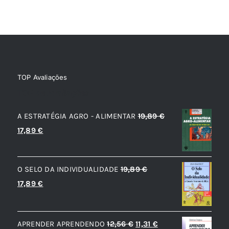
TOP Avaliações
TOP de Avaliações
A ESTRATÉGIA AGRO - ALIMENTAR
19,89
€
O
O
17,89
€
preço
preço
original
atual
O SELO DA INDIVIDUALIDADE
19,89
€
era:
é:
O
O
17,89
€
19,89 €.
17,89 €.
preço
preço
original
atual
O
O
APRENDER APRENDENDO
12,56
€
11,31
€
era:
é: