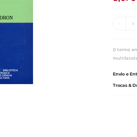
Q
d
A
O termo am
E
multifacet
E
P
Envio e En
Trocas & D