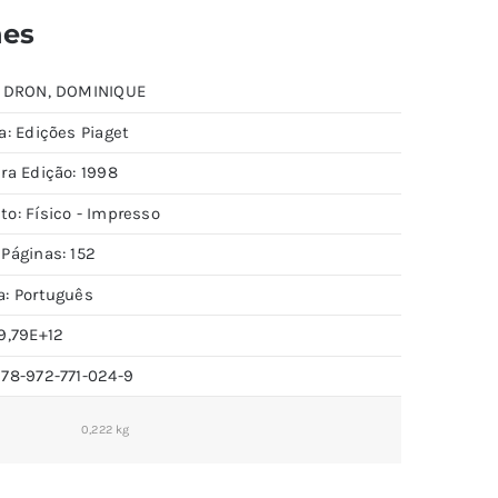
hes
: DRON, DOMINIQUE
a: Edições Piaget
ra Edição: 1998
to: Físico - Impresso
 Páginas: 152
a: Português
9,79E+12
978-972-771-024-9
0,222 kg