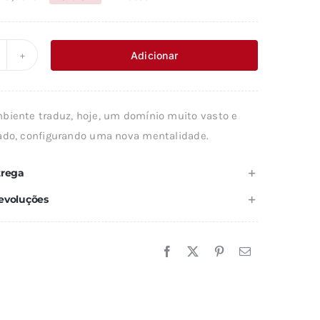
O
O
preço
preço
original
atual
Adicionar
uantidade
era:
é:
e
8,90 €.
8,01 €.
MBIENTE
biente traduz, hoje, um domínio muito vasto e
ado, configurando uma nova mentalidade.
SCOLHAS
OLITÍCAS
trega
evoluções