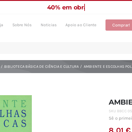
ja
Sobre Nós
Noticias
Apoio ao Cliente
Comprar!
BIBLIOTECA BÁSICA DE CIÊNCIA E CULTURA
AMBIENTE E ESCOLHAS POL
AMBIE
SKU
BBCC 05
Sê o primei
8,01
€