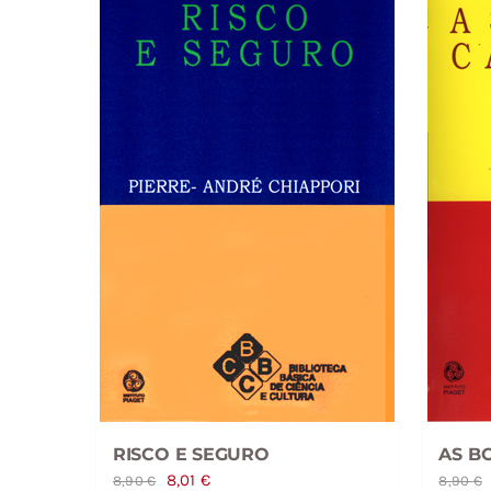
RISCO E SEGURO
AS B
O
O
8,01
€
8,90
€
8,90
€