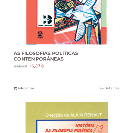
AS FILOSOFIAS POLÍTICAS
CONTEMPORÂNEAS
O
O
16,37
€
27,28
€
preço
preço
original
atual
Adicionar
Detalhes
era:
é:
27,28 €.
16,37 €.