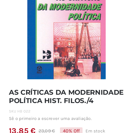
AS CRÍTICAS DA MODERNIDADE
POLÍTICA HIST. FILOS./4
SKU
HB 022
Sê o primeiro a escrever uma avaliação.
13,85
€
23,09
€
40% Off
Em stock