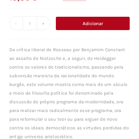
O
O
preço
preço
original
atual
Adicionar
Quantidade
era:
é:
de
23,09 €.
13,85 €.
AS
Da crítica liberal de Rosseau por Benjamim Constant
CRÍTICAS
ao assalto de Nietzsche e, a seguir, de Heidegger
DA
contra os valores do tradicionalismo, passando pela
MODERNIDADE
subversão marxista da racionalidade do mundo
POLÍTICA
burgês, este volume mostra como mais de um século
HIST.
e meio de filosofia política foi denominado pela
FILOS./4
discussão do próprio programa da modernidade, ora
para realizar mais radicalmente esse programa, ora
para reformular o seu teor ou para erguer de novo
contra os ideais democráticos as virtudes perdidas do
antigo universo aristocrático.