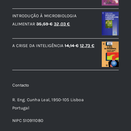
preço
preço
original
atual
INTRODUÇÃO À MICROBIOLOGIA
era:
é:
O
O
ALIMENTAR
35,59
€
32,03
€
17,80 €.
16,02 €.
preço
preço
original
atual
O
O
A CRISE DA INTELIGÊNCIA
14,14
€
12,73
€
era:
é:
preço
preço
35,59 €.
32,03 €.
original
atual
era:
é:
14,14 €.
12,73 €.
Contacto
R. Eng. Cunha Leal, 1950-105 Lisboa
Portugal
NIPC 510911080