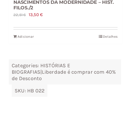
NASCIMENTOS DA MODERNIDADE – HIST.
FILOS./2
O
O
13,50
€
22,51
€
preço
preço
original
atual
Adicionar
Detalhes
era:
é:
22,51 €.
13,50 €.
Categories:
HISTÓRIAS E
BIOGRAFIAS|Liberdade é comprar com 40%
de Desconto
SKU:
HB 022