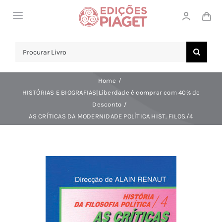
Skip
Toggle
to
Navigation
content
LOJA
Search
for:
SOBRE NÓS
Home
NOTICIAS
HISTÓRIAS E BIOGRAFIAS|Liberdade é comprar com 40% de
Desconto
APOIO AO CLIENTE
AS CRÍTICAS DA MODERNIDADE POLÍTICA HIST. FILOS./4
COMPRAR!