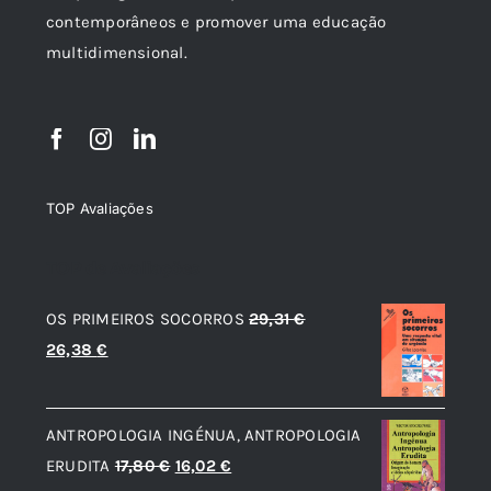
contemporâneos e promover uma educação
multidimensional.
TOP Avaliações
TOP de Avaliações
OS PRIMEIROS SOCORROS
29,31
€
O
O
26,38
€
preço
preço
original
atual
ANTROPOLOGIA INGÉNUA, ANTROPOLOGIA
era:
é:
O
O
ERUDITA
17,80
€
16,02
€
29,31 €.
26,38 €.