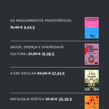
TOP de Avaliações
OS MEDICAMENTOS PSICOTRÓPICOS
O
O
10,49
€
9,44
€
preço
preço
original
atual
SAÚDE, DOENÇA E DIVERSIDADE
era:
é:
O
O
CULTURAL
21,20
€
19,08
€
10,49 €.
9,44 €.
preço
preço
original
atual
O
O
A ERA SECULAR
63,60
€
57,24
€
era:
é:
preço
preço
21,20 €.
19,08 €.
original
atual
era:
é:
O
O
ANTOLOGIA POÉTICA
37,10
€
33,39
€
63,60 €.
57,24 €.
preço
preço