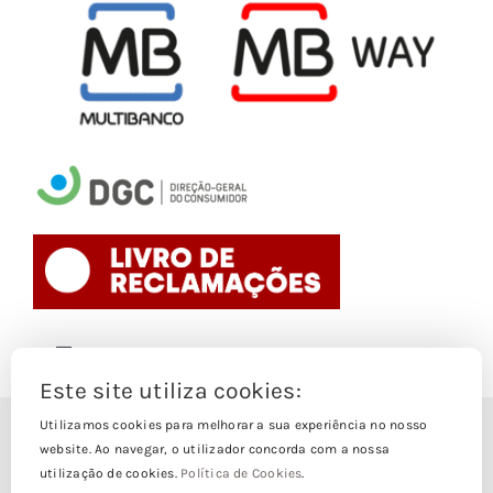
Toggle
Navigation
Este site utiliza cookies:
Politica de Cookies
Utilizamos cookies para melhorar a sua experiência no nosso
© Copyright 1988- 2026
website. Ao navegar, o utilizador concorda com a nossa
utilização de cookies.
Política de Cookies
.
Loja Edições Piaget by
Piaget Ensino Superior
| Todos os
Termos e Condições