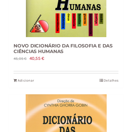
NOVO DICIONÁRIO DA FILOSOFIA E DAS
CIÊNCIAS HUMANAS
O
O
40,55
€
45,05
€
preço
preço
original
atual
Adicionar
Detalhes
era:
é:
45,05 €.
40,55 €.