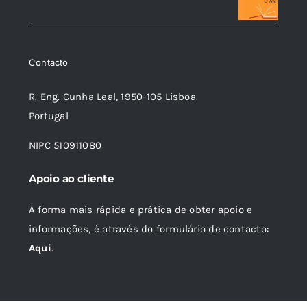
original
atual
era:
é:
37,10 €.
33,39 €.
Contacto
R. Eng. Cunha Leal, 1950-105 Lisboa
Portugal
NIPC 510911080
Apoio ao cliente
A forma mais rápida e prática de obter apoio e
informações, é através do formulário de contacto:
Aqui
.