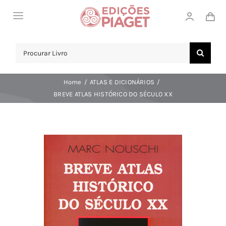
Skip
Toggle
to
Navigation
content
LOJA
Search
for:
SOBRE NÓS
Home
ATLAS E DICIONÁRIOS
NOTICIAS
BREVE ATLAS HISTÓRICO DO SÉCULO XX
APOIO AO CLIENTE
COMPRAR!