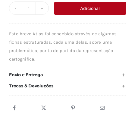
original
atual
Adicionar
Quantidade
era:
é:
de
17,80 €.
16,02 €.
BREVE
Este breve Atlas foi concebido através de algumas
ATLAS
fichas estruturadas, cada uma delas, sobre uma
HISTÓRICO
problemática, ponto de partida da representação
DO
cartográfica.
SÉCULO
XX
Envio e Entrega
Trocas & Devoluções