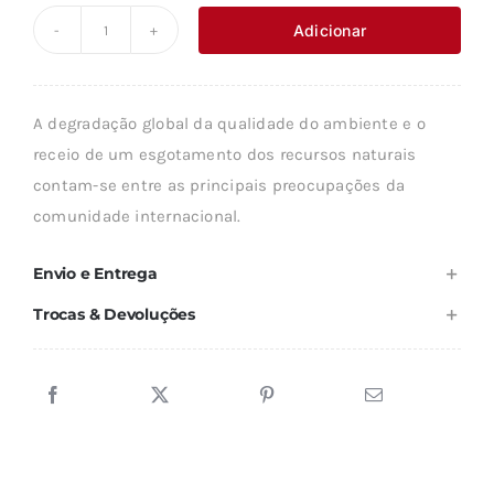
original
atual
Adicionar
Quantidade
era:
é:
de
28,27 €.
25,44 €.
ECONOMIA
A degradação global da qualidade do ambiente e o
DOS
receio de um esgotamento dos recursos naturais
RECURSOS
contam-se entre as principais preocupações da
NATURAIS
comunidade internacional.
E
MEIO
Envio e Entrega
AMBIENTE
Trocas & Devoluções