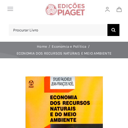
Skip
Toggle
to
Navigation
content
LOJA
Search
for:
SOBRE NÓS
Home
Economia e Política
NOTICIAS
ECONOMIA DOS RECURSOS NATURAIS E MEIO AMBIENTE
APOIO AO CLIENTE
COMPRAR!