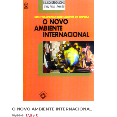
O NOVO AMBIENTE INTERNACIONAL
O
O
17,89
€
19,89
€