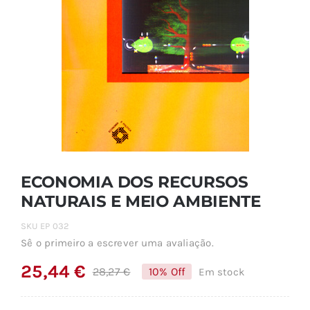
ECONOMIA DOS RECURSOS
NATURAIS E MEIO AMBIENTE
SKU
EP 032
Sê o primeiro a escrever uma avaliação.
25,44
€
28,27
€
10% Off
Em stock
O
O
preço
preço