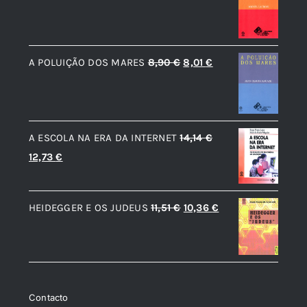
preço
preço
original
atual
era:
é:
O
O
A POLUIÇÃO DOS MARES
8,90
€
8,01
€
8,90 €.
8,01 €.
preço
preço
original
atual
era:
é:
A ESCOLA NA ERA DA INTERNET
14,14
€
8,90 €.
8,01 €.
O
O
12,73
€
preço
preço
original
atual
O
O
HEIDEGGER E OS JUDEUS
11,51
€
10,36
€
era:
é:
preço
preço
14,14 €.
12,73 €.
original
atual
era:
é:
11,51 €.
10,36 €.
Contacto