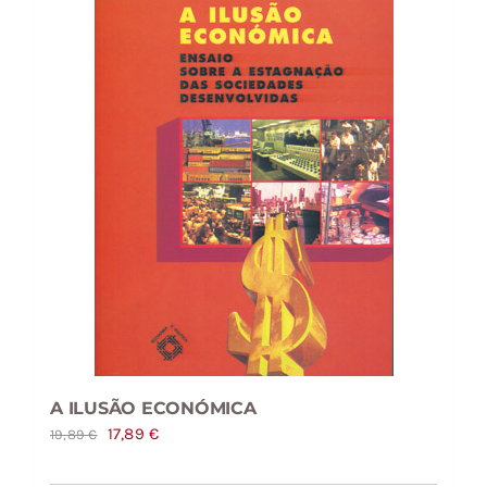
A ILUSÃO ECONÓMICA
O
O
17,89
€
19,89
€
preço
preço