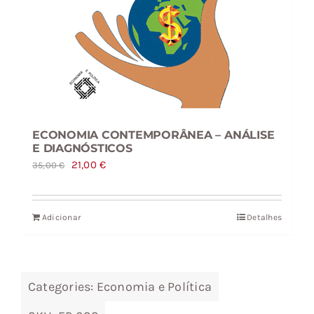
ECONOMIA CONTEMPORÂNEA – ANÁLISE
E DIAGNÓSTICOS
O
O
21,00
€
35,00
€
preço
preço
original
atual
Adicionar
Detalhes
era:
é:
35,00 €.
21,00 €.
Categories:
Economia e Política