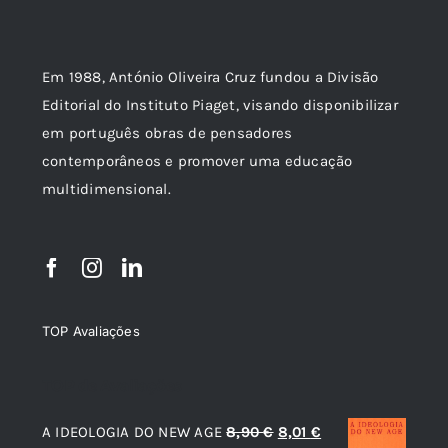
Em 1988, António Oliveira Cruz fundou a Divisão
Editorial do Instituto Piaget, visando disponibilizar
em português obras de pensadores
contemporâneos e promover uma educação
multidimensional.
TOP Avaliações
TOP de Avaliações
O
O
A IDEOLOGIA DO NEW AGE
8,90
€
8,01
€