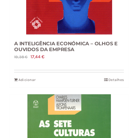
A INTELIGÊNCIA ECONÓMICA – OLHOS E
OUVIDOS DA EMPRESA
O
O
17,44
€
19,38
€
preço
preço
original
atual
Adicionar
Detalhes
era:
é:
19,38 €.
17,44 €.