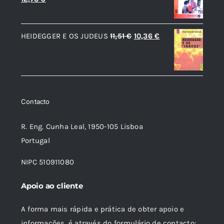
preço
preço
original
atual
O
O
HEIDEGGER E OS JUDEUS
11,51
€
10,36
€
era:
é:
preço
preço
14,14 €.
12,73 €.
original
atual
era:
é:
11,51 €.
10,36 €.
Contacto
R. Eng. Cunha Leal, 1950-105 Lisboa
Portugal
NIPC 510911080
Apoio ao cliente
A forma mais rápida e prática de obter apoio e
informações, é através do formulário de contacto: