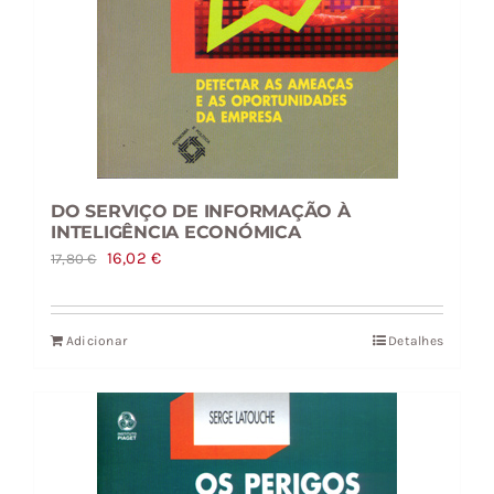
DO SERVIÇO DE INFORMAÇÃO À
INTELIGÊNCIA ECONÓMICA
O
O
16,02
€
17,80
€
preço
preço
original
atual
Adicionar
Detalhes
era:
é:
17,80 €.
16,02 €.