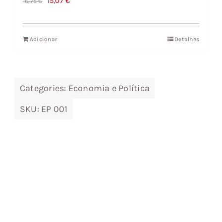
O
O
15,07
€
16,75
€
preço
preço
original
atual
Adicionar
Detalhes
era:
é:
16,75 €.
15,07 €.
Categories:
Economia e Política
SKU:
EP 001