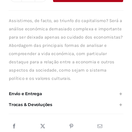
era:
é:
de
19,89 €.
17,89 €.
ECONOMIA
Assistimos, de facto, ao triunfo do capitalismo? Será a
E
análise económica demasiado complexa e importante
SOCIEDADE
para ser deixada apenas ao cuidado dos economistas?
Abordagem das principais formas de analisar e
compreender a vida económica, com particular
destaque para a relação entre a economia e outros
aspectos da sociedade, como sejam o sistema
político e os valores culturais.
Envio e Entrega
Trocas & Devoluções