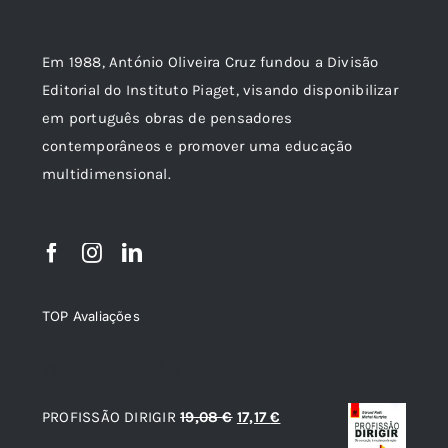
Em 1988, António Oliveira Cruz fundou a Divisão
Editorial do Instituto Piaget, visando disponibilizar
em português obras de pensadores
contemporâneos e promover uma educação
multidimensional.
TOP Avaliações
TOP de Avaliações
O
O
PROFISSÃO DIRIGIR
19,08
€
17,17
€
preço
preço