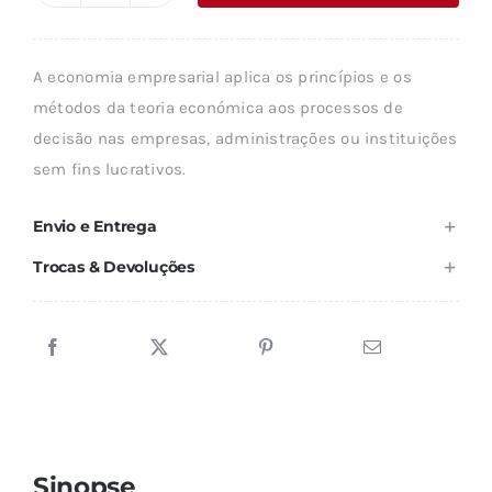
era:
é:
de
45,55 €.
40,99 €.
ECONOMIA
A economia empresarial aplica os princípios e os
EMPRESARIAL
métodos da teoria económica aos processos de
decisão nas empresas, administrações ou instituições
sem fins lucrativos.
Envio e Entrega
Trocas & Devoluções
Sinopse