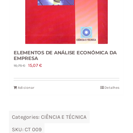
ELEMENTOS DE ANÁLISE ECONÓMICA DA
EMPRESA
O
O
15,07
€
16,75
€
preço
preço
original
atual
Adicionar
Detalhes
era:
é:
16,75 €.
15,07 €.
Categories:
CIÊNCIA E TÉCNICA
SKU:
CT 009