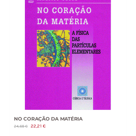
NO CORAÇÃO DA MATÉRIA
O
O
22,21
€
24,68
€
preço
preço