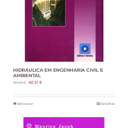
HIDRÁULICA EM ENGENHARIA CIVIL E
AMBIENTAL
O
O
42,51
€
47,22
€
preço
preço
original
atual
Adicionar
Detalhes
era:
é:
47,22 €.
42,51 €.