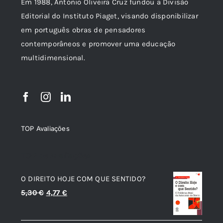
Em 1988, António Oliveira Cruz fundou a Divisão
Editorial do Instituto Piaget, visando disponibilizar
em português obras de pensadores
contemporâneos e promover uma educação
multidimensional.
TOP Avaliações
TOP de Avaliações
O DIREITO HOJE COM QUE SENTIDO?
O
O
5,30
€
4,77
€
preço
preço
original
atual