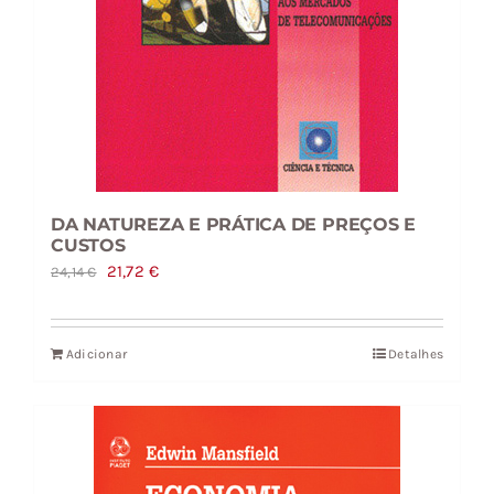
DA NATUREZA E PRÁTICA DE PREÇOS E
CUSTOS
O
O
21,72
€
24,14
€
preço
preço
original
atual
Adicionar
Detalhes
era:
é:
24,14 €.
21,72 €.