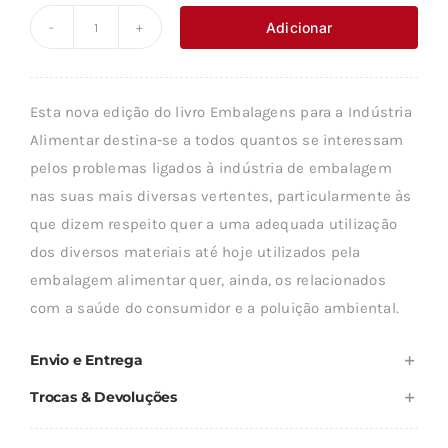
original
atual
Adicionar
Quantidade
era:
é:
de
33,58 €.
30,22 €.
EMBALAGENS
Esta nova edição do livro Embalagens para a Indústria
PARA
Alimentar destina-se a todos quantos se interessam
A
pelos problemas ligados à indústria de embalagem
INDÚSTRIA
nas suas mais diversas vertentes, particularmente às
ALIMENTAR
que dizem respeito quer a uma adequada utilização
dos diversos materiais até hoje utilizados pela
embalagem alimentar quer, ainda, os relacionados
com a saúde do consumidor e a poluição ambiental.
Envio e Entrega
Trocas & Devoluções