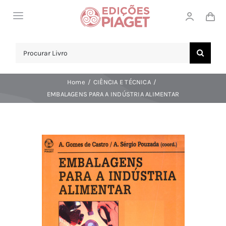
Skip
Toggle
to
Navigation
content
LOJA
Search
for:
SOBRE NÓS
Home
CIÊNCIA E TÉCNICA
NOTICIAS
EMBALAGENS PARA A INDÚSTRIA ALIMENTAR
APOIO AO CLIENTE
COMPRAR!