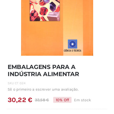
EMBALAGENS PARA A
INDÚSTRIA ALIMENTAR
SKU
CT 024
Sê o primeiro a escrever uma avaliação.
30,22
€
33,58
€
10% Off
Em stock
O
O
preço
preço