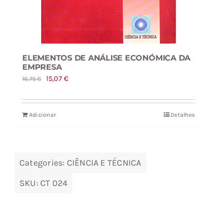
ELEMENTOS DE ANÁLISE ECONÓMICA DA
EMPRESA
O
O
15,07
€
16,75
€
preço
preço
original
atual
Adicionar
Detalhes
era:
é:
16,75 €.
15,07 €.
Categories:
CIÊNCIA E TÉCNICA
SKU:
CT 024