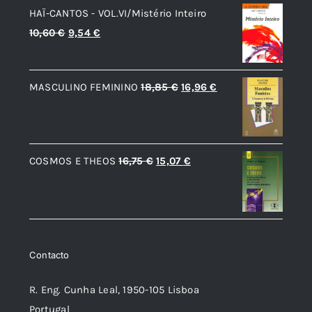
HAÏ-CANTOS - VOL.VI/Mistério Inteiro
era:
é:
O
O
10,60
€
9,54
€
5,30 €.
4,77 €.
preço
preço
original
atual
O
O
MASCULINO FEMININO
18,85
€
16,96
€
era:
é:
preço
preço
10,60 €.
9,54 €.
original
atual
era:
é:
O
O
COSMOS E THEOS
16,75
€
15,07
€
18,85 €.
16,96 €.
preço
preço
original
atual
era:
é:
16,75 €.
15,07 €.
Contacto
R. Eng. Cunha Leal, 1950-105 Lisboa
Portugal