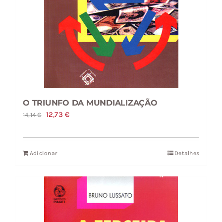
O TRIUNFO DA MUNDIALIZAÇÃO
O
O
12,73
€
14,14
€
preço
preço
original
atual
Adicionar
Detalhes
era:
é:
14,14 €.
12,73 €.