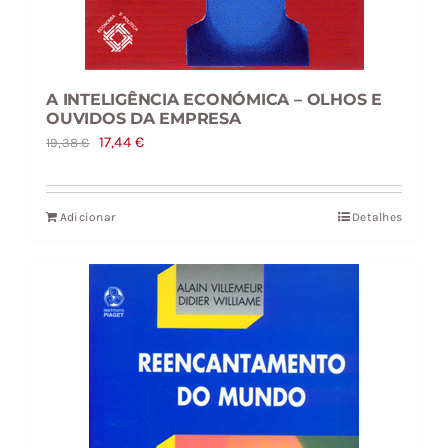
A INTELIGÊNCIA ECONÓMICA – OLHOS E
OUVIDOS DA EMPRESA
O
O
17,44
€
19,38
€
preço
preço
original
atual
Adicionar
Detalhes
era:
é:
19,38 €.
17,44 €.