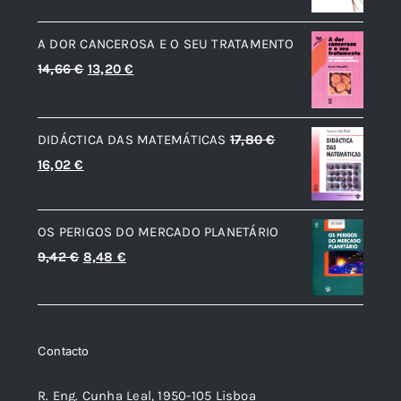
era:
é:
A DOR CANCEROSA E O SEU TRATAMENTO
10,47 €.
9,42 €.
O
O
14,66
€
13,20
€
preço
preço
original
atual
DIDÁCTICA DAS MATEMÁTICAS
17,80
€
era:
é:
O
O
16,02
€
14,66 €.
13,20 €.
preço
preço
original
atual
OS PERIGOS DO MERCADO PLANETÁRIO
era:
é:
O
O
9,42
€
8,48
€
17,80 €.
16,02 €.
preço
preço
original
atual
era:
é:
Contacto
9,42 €.
8,48 €.
R. Eng. Cunha Leal, 1950-105 Lisboa