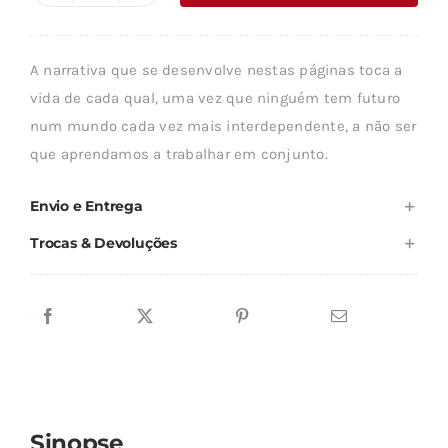
era:
é:
de
19,94 €.
17,95 €.
FUTURO
A narrativa que se desenvolve nestas páginas toca a
POSITIVO
vida de cada qual, uma vez que ninguém tem futuro
num mundo cada vez mais interdependente, a não ser
que aprendamos a trabalhar em conjunto.
Envio e Entrega
Trocas & Devoluções
Sinopse