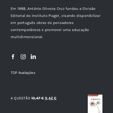
Em 1988, António Oliveira Cruz fundou a Divisão
Editorial do Instituto Piaget, visando disponibilizar
em português obras de pensadores
contemporâneos e promover uma educação
multidimensional.
TOP Avaliações
TOP de Avaliações
O
O
A QUESTÃO
10,47
€
9,42
€
preço
preço
original
atual