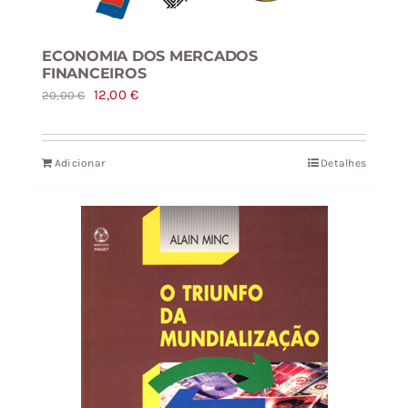
ECONOMIA DOS MERCADOS
FINANCEIROS
O
O
12,00
€
20,00
€
preço
preço
original
atual
Adicionar
Detalhes
era:
é:
20,00 €.
12,00 €.