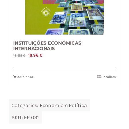
INSTITUIÇÕES ECONÓMICAS
INTERNACIONAIS
O
O
16,96
€
18,85
€
preço
preço
original
atual
Adicionar
Detalhes
era:
é:
18,85 €.
16,96 €.
Categories:
Economia e Política
SKU:
EP 091