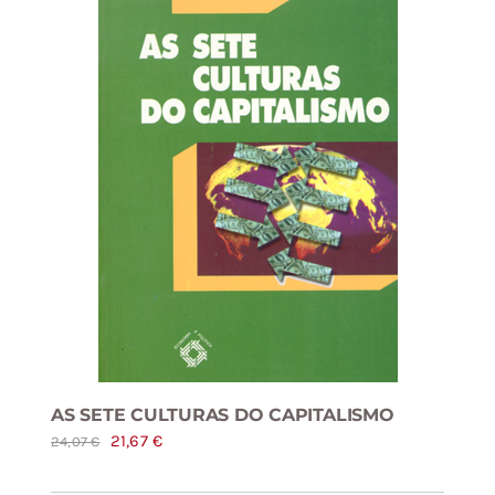
AS SETE CULTURAS DO CAPITALISMO
O
O
21,67
€
24,07
€
preço
preço