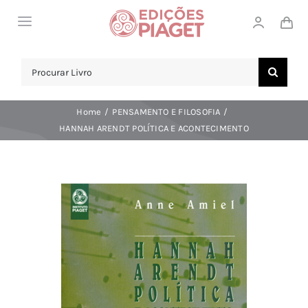
Skip
Toggle
to
Navigation
content
LOJA
Search
for:
SOBRE NÓS
Home
PENSAMENTO E FILOSOFIA
NOTICIAS
HANNAH ARENDT POLÍTICA E ACONTECIMENTO
APOIO AO CLIENTE
COMPRAR!