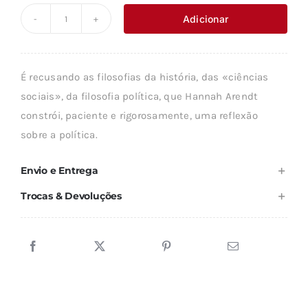
original
atual
Adicionar
Quantidade
era:
é:
de
9,42 €.
8,48 €.
HANNAH
É recusando as filosofias da história, das «ciências
ARENDT
sociais», da filosofia política, que Hannah Arendt
POLÍTICA
constrói, paciente e rigorosamente, uma reflexão
E
sobre a política.
ACONTECIMENTO
Envio e Entrega
Trocas & Devoluções