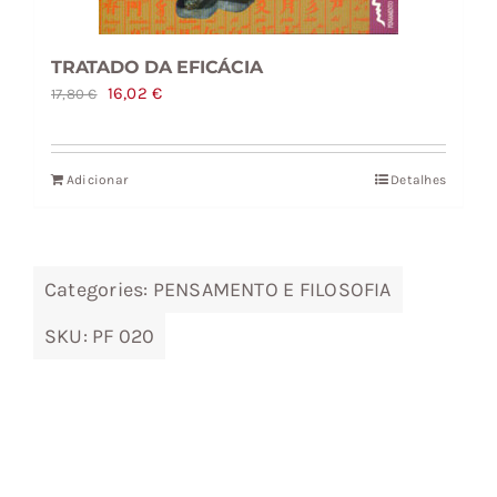
TRATADO DA EFICÁCIA
O
O
16,02
€
17,80
€
preço
preço
original
atual
Adicionar
Detalhes
era:
é:
17,80 €.
16,02 €.
Categories:
PENSAMENTO E FILOSOFIA
SKU:
PF 020