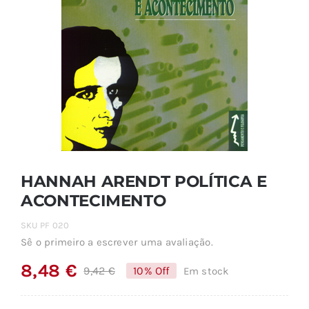
HANNAH ARENDT POLÍTICA E
ACONTECIMENTO
SKU
PF 020
Sê o primeiro a escrever uma avaliação.
8,48
€
9,42
€
10% Off
Em stock
O
O
preço
preço