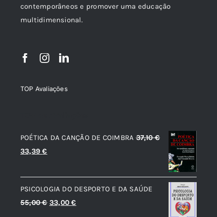
contemporâneos e promover uma educação
multidimensional.
TOP Avaliações
TOP de Avaliações
POÉTICA DA CANÇÃO DE COIMBRA
37,10
€
O
O
33,39
€
preço
preço
original
atual
PSICOLOGIA DO DESPORTO E DA SAÚDE
era:
é:
O
O
55,00
€
33,00
€
37,10 €.
33,39 €.
preço
preço