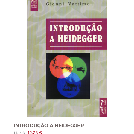
INTRODUÇÃO A HEIDEGGER
O
O
12,73
€
14,14
€