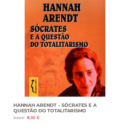
HANNAH ARENDT – SÓCRATES E A
QUESTÃO DO TOTALITARISMO
O
O
8,50
€
9,44
€
preço
preço