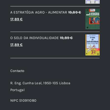
original
atual
A ESTRATÉGIA AGRO - ALIMENTAR
19,89
€
era:
é:
O
O
17,89
€
55,00 €.
33,00 €.
preço
preço
original
atual
O SELO DA INDIVIDUALIDADE
19,89
€
era:
é:
O
O
17,89
€
19,89 €.
17,89 €.
preço
preço
original
atual
era:
é:
Contacto
19,89 €.
17,89 €.
R. Eng. Cunha Leal, 1950-105 Lisboa
Portugal
NIPC 510911080