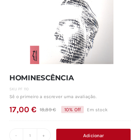
HOMINESCÊNCIA
SKU
PF 110
Sê o primeiro a escrever uma avaliação.
17,00
€
18,89
€
10% Off
Em stock
O
O
preço
preço
original
atual
Adicionar
Quantidade