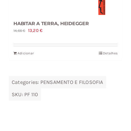
HABITAR A TERRA, HEIDEGGER
O
O
13,20
€
14,66
€
preço
preço
original
atual
Adicionar
Detalhes
era:
é:
14,66 €.
13,20 €.
Categories:
PENSAMENTO E FILOSOFIA
SKU:
PF 110