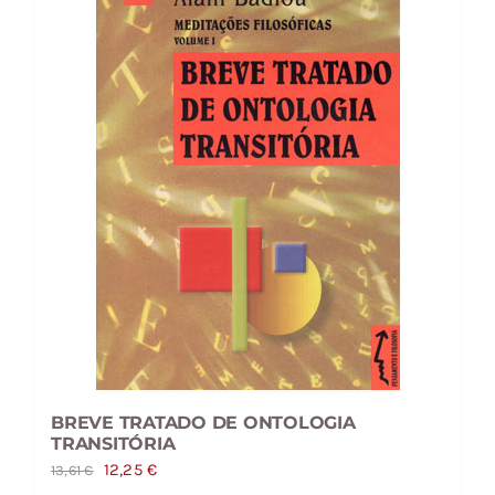
BREVE TRATADO DE ONTOLOGIA
TRANSITÓRIA
O
O
12,25
€
13,61
€