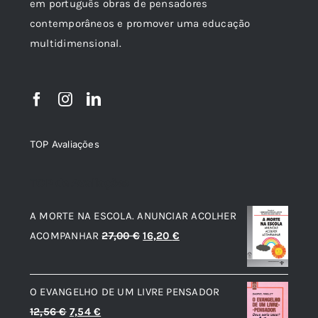
em português obras de pensadores
contemporâneos e promover uma educação
multidimensional.
TOP Avaliações
TOP de Avaliações
A MORTE NA ESCOLA. ANUNCIAR ACOLHER
O
O
ACOMPANHAR
27,00
€
16,20
€
preço
preço
original
atual
O EVANGELHO DE UM LIVRE PENSADOR
era:
é:
O
O
12,56
€
7,54
€
27,00 €.
16,20 €.