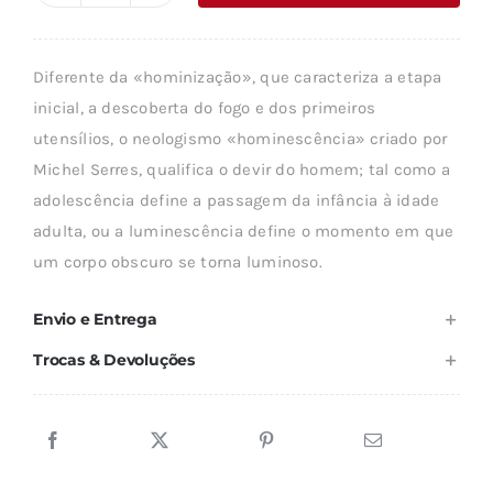
era:
é:
de
18,89 €.
17,00 €.
HOMINESCÊNCIA
Diferente da «hominização», que caracteriza a etapa
inicial, a descoberta do fogo e dos primeiros
utensílios, o neologismo «hominescência» criado por
Michel Serres, qualifica o devir do homem; tal como a
adolescência define a passagem da infância à idade
adulta, ou a luminescência define o momento em que
um corpo obscuro se torna luminoso.
Envio e Entrega
Trocas & Devoluções