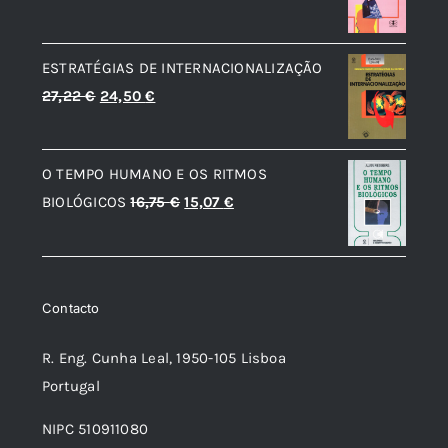
preço
preço
original
atual
ESTRATÉGIAS DE INTERNACIONALIZAÇÃO
era:
é:
O
O
27,22
€
24,50
€
12,56 €.
7,54 €.
preço
preço
original
atual
O TEMPO HUMANO E OS RITMOS
era:
é:
O
O
BIOLÓGICOS
16,75
€
15,07
€
27,22 €.
24,50 €.
preço
preço
original
atual
era:
é:
Contacto
16,75 €.
15,07 €.
R. Eng. Cunha Leal, 1950-105 Lisboa
Portugal
NIPC 510911080