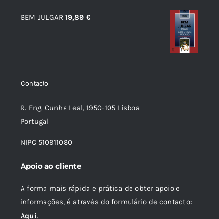
era:
é:
BEM JULGAR
19,89
€
12,56 €.
11,31 €.
Contacto
R. Eng. Cunha Leal, 1950-105 Lisboa
Portugal
NIPC 510911080
Apoio ao cliente
A forma mais rápida e prática de obter apoio e
informações, é através do formulário de contacto:
Aqui
.