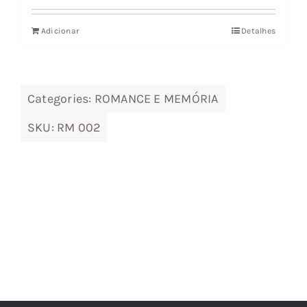
original
atual
Adicionar
Detalhes
era:
é:
24,60 €.
22,14 €.
Categories:
ROMANCE E MEMÓRIA
SKU:
RM 002