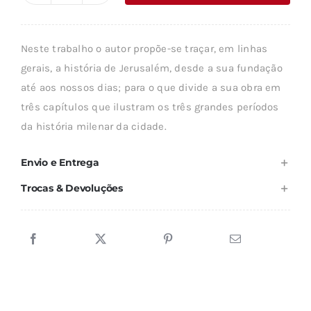
era:
é:
de
17,80 €.
16,02 €.
JERUSALÉM
Neste trabalho o autor propõe-se traçar, em linhas
gerais, a história de Jerusalém, desde a sua fundação
até aos nossos dias; para o que divide a sua obra em
três capítulos que ilustram os três grandes períodos
da história milenar da cidade.
Envio e Entrega
Trocas & Devoluções