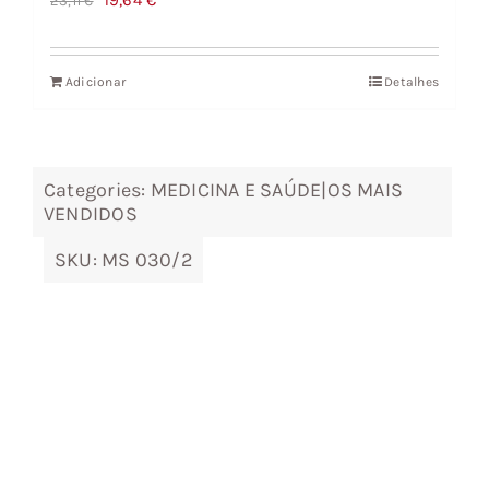
19,64
€
23,11
€
preço
preço
original
atual
Adicionar
Detalhes
era:
é:
23,11 €.
19,64 €.
Categories:
MEDICINA E SAÚDE|OS MAIS
VENDIDOS
SKU:
MS 030/2