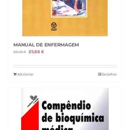
MANUAL DE ENFERMAGEM
O
O
25,66
€
30,19
€
preço
preço
original
atual
Adicionar
Detalhes
era:
é:
30,19 €.
25,66 €.