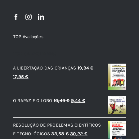
TOP Avaliações
TOP de Avaliações
A LIBERTAÇÃO DAS CRIANÇAS
19,94
€
O
O
17,95
€
preço
preço
original
atual
O
O
O RAPAZ E O LOBO
10,49
€
9,44
€
era:
é:
preço
preço
19,94 €.
17,95 €.
original
atual
RESOLUÇÃO DE PROBLEMAS CIENTÍFICOS
era:
é:
O
O
E TECNOLÓGICOS
33,58
€
30,22
€
10,49 €.
9,44 €.