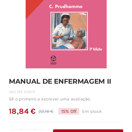
MANUAL DE ENFERMAGEM II
SKU
MS 030/2
Sê o primeiro a escrever uma avaliação.
18,84
€
22,16
€
15% Off
Em stock
O
O
preço
preço