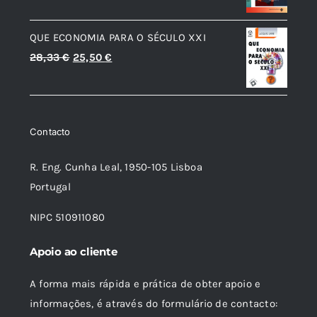
preço
preço
original
atual
QUE ECONOMIA PARA O SÉCULO XXI
era:
é:
O
O
28,33
€
25,50
€
33,58 €.
30,22 €.
preço
preço
original
atual
era:
é:
Contacto
28,33 €.
25,50 €.
R. Eng. Cunha Leal, 1950-105 Lisboa
Portugal
NIPC 510911080
Apoio ao cliente
A forma mais rápida e prática de obter apoio e
informações, é através do formulário de contacto: