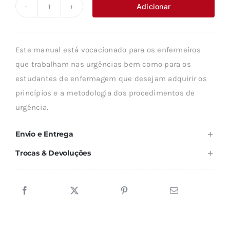
original
atual
Adicionar
Quantidade
era:
é:
de
22,16 €.
18,84 €.
MANUAL
Este manual está vocacionado para os enfermeiros
DE
que trabalham nas urgências bem como para os
ENFERMAGEM
estudantes de enfermagem que desejam adquirir os
II
princípios e a metodologia dos procedimentos de
urgência.
Envio e Entrega
Trocas & Devoluções