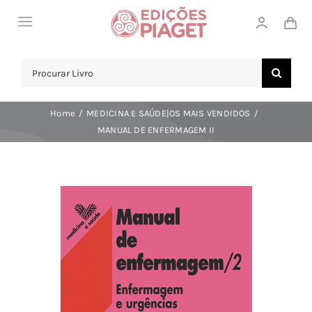
Skip
Toggle
to
Navigation
content
LOJA
Search
for:
SOBRE NÓS
Home
MEDICINA E SAÚDE|OS MAIS VENDIDOS
NOTICIAS
MANUAL DE ENFERMAGEM II
APOIO AO CLIENTE
COMPRAR!