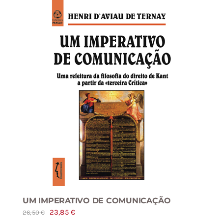
UM IMPERATIVO DE COMUNICAÇÃO
O
O
23,85
€
26,50
€