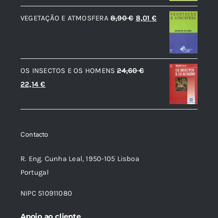
original
atual
O
O
VEGETAÇÃO E ATMOSFERA
8,90
€
8,01
€
era:
é:
preço
preço
8,90 €.
8,01 €.
original
atual
era:
é:
OS INSECTOS E OS HOMENS
24,60
€
8,90 €.
8,01 €.
O
O
22,14
€
preço
preço
original
atual
era:
é:
Contacto
24,60 €.
22,14 €.
R. Eng. Cunha Leal, 1950-105 Lisboa
Portugal
NIPC 510911080
Apoio ao cliente