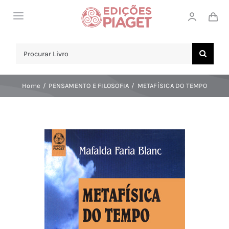
Skip
Toggle
to
Navigation
content
LOJA
Search
for:
SOBRE NÓS
Home
PENSAMENTO E FILOSOFIA
METAFÍSICA DO TEMPO
NOTICIAS
APOIO AO CLIENTE
COMPRAR!