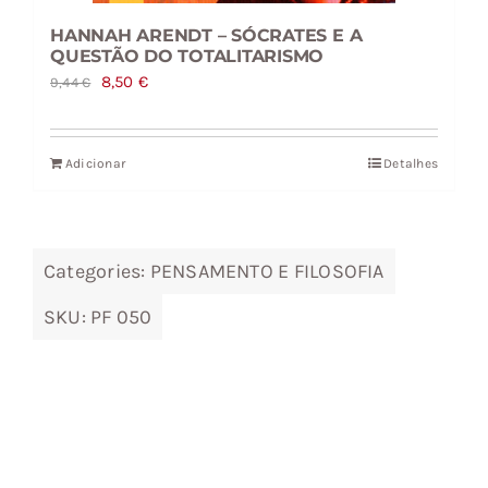
HANNAH ARENDT – SÓCRATES E A
QUESTÃO DO TOTALITARISMO
O
O
8,50
€
9,44
€
preço
preço
original
atual
Adicionar
Detalhes
era:
é:
9,44 €.
8,50 €.
Categories:
PENSAMENTO E FILOSOFIA
SKU:
PF 050