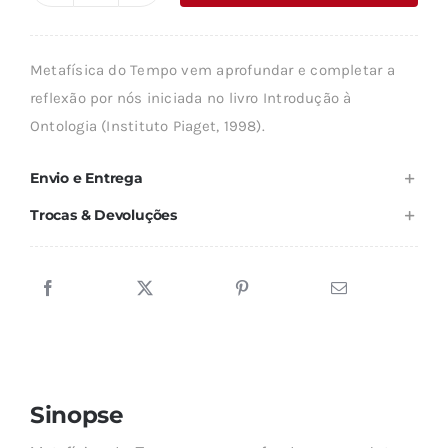
era:
é:
de
14,14 €.
12,73 €.
METAFÍSICA
Metafísica do Tempo vem aprofundar e completar a
DO
reflexão por nós iniciada no livro Introdução à
TEMPO
Ontologia (Instituto Piaget, 1998).
Envio e Entrega
Trocas & Devoluções
Sinopse