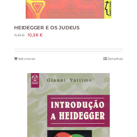
HEIDEGGER E OS JUDEUS
O
O
10,36
€
11,51
€
preço
preço
original
atual
Adicionar
Detalhes
era:
é:
11,51 €.
10,36 €.