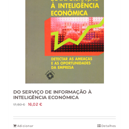
DO SERVIÇO DE INFORMAÇÃO À
INTELIGÊNCIA ECONÓMICA
O
O
16,02
€
17,80
€
preço
preço
original
atual
Adicionar
Detalhes
era:
é: