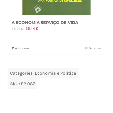
A ECONOMIA SERVIÇO DE VIDA
O
O
25,44
€
28,27
€
preço
preço
original
atual
Adicionar
Detalhes
era:
é:
28,27 €.
25,44 €.
Categories:
Economia e Política
SKU:
EP 087