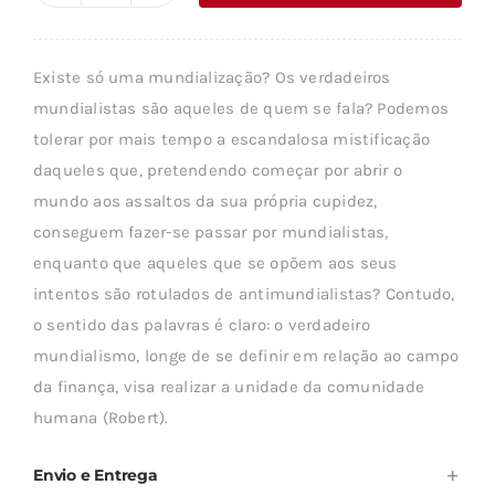
era:
é:
de
10,49 €.
9,44 €.
O
Existe só uma mundialização? Os verdadeiros
ELOGIO
mundialistas são aqueles de quem se fala? Podemos
DO
tolerar por mais tempo a escandalosa mistificação
MUNDIALISMO
daqueles que, pretendendo começar por abrir o
mundo aos assaltos da sua própria cupidez,
conseguem fazer-se passar por mundialistas,
enquanto que aqueles que se opõem aos seus
intentos são rotulados de antimundialistas? Contudo,
o sentido das palavras é claro: o verdadeiro
mundialismo, longe de se definir em relação ao campo
da finança, visa realizar a unidade da comunidade
humana (Robert).
Envio e Entrega