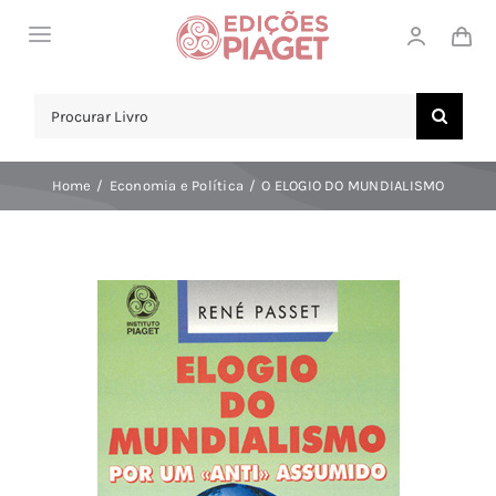
Skip
Toggle
to
Navigation
content
LOJA
Search
for:
SOBRE NÓS
Home
Economia e Política
O ELOGIO DO MUNDIALISMO
NOTICIAS
APOIO AO CLIENTE
COMPRAR!