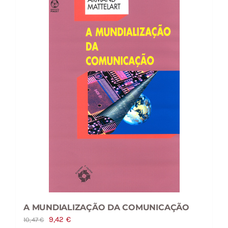
A MUNDIALIZAÇÃO DA COMUNICAÇÃO
O
O
9,42
€
10,47
€