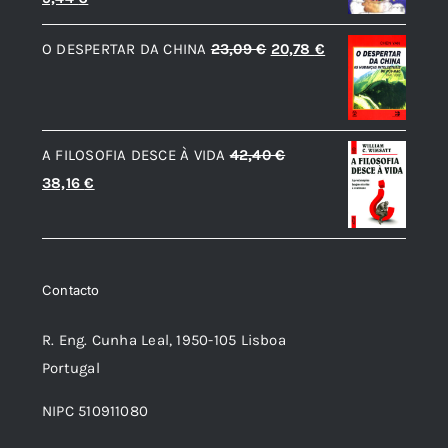
9,44 €.
8,50 €.
preço
preço
O
O
O DESPERTAR DA CHINA
23,09
€
20,78
€
original
atual
preço
preço
era:
é:
original
atual
10,49 €.
9,44 €.
era:
é:
A FILOSOFIA DESCE À VIDA
42,40
€
23,09 €.
20,78 €.
O
O
38,16
€
preço
preço
original
atual
era:
é:
Contacto
42,40 €.
38,16 €.
R. Eng. Cunha Leal, 1950-105 Lisboa
Portugal
NIPC 510911080