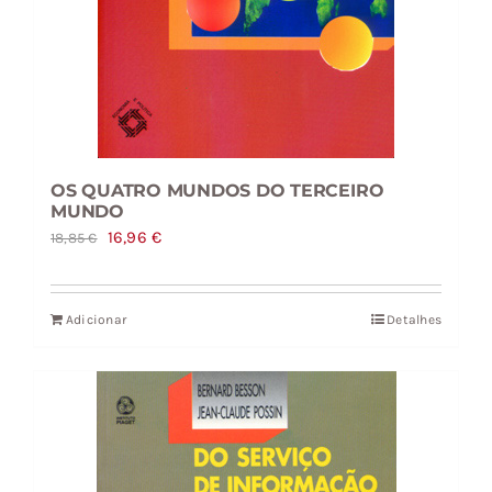
OS QUATRO MUNDOS DO TERCEIRO
MUNDO
O
O
16,96
€
18,85
€
preço
preço
original
atual
Adicionar
Detalhes
era:
é:
18,85 €.
16,96 €.