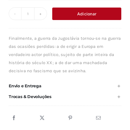
preço
preço
original
atual
Adicionar
Quantidade
era:
é:
de
9,95 €.
5,97 €.
O
Finalmente, a guerra da Jugoslávia tornou-se na guerra
FASCISMO
das ocasiões perdidas: a de erigir a Europa em
QUE
verdadeiro actor político, sujeito de parte inteira da
SE
história do século XX; a de dar uma machadada
AVIZINHA
decisiva no fascismo que se avizinha.
Envio e Entrega
Trocas & Devoluções