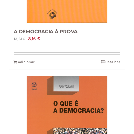
A DEMOCRACIA À PROVA
O
O
8,16
€
13,61
€
preço
preço
original
atual
Adicionar
Detalhes
era:
é:
13,61 €.
8,16 €.