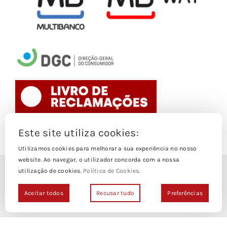
Este site utiliza cookies:
Toggle
Navigation
Utilizamos cookies para melhorar a sua experiência no nosso
website. Ao navegar, o utilizador concorda com a nossa
Politica de Cookies
utilização de cookies.
Política de Cookies
.
© Copyright 1988- 2026
Loja Edições Piaget by
Piaget Ensino Superior
| Todos os
Aceitar todos
Recusar tudo
Preferências
Termos e Condições
direitos Reservados | Powered by
NetWiz Systems