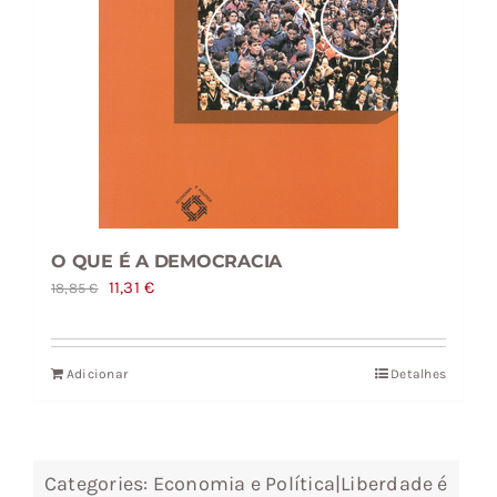
O QUE É A DEMOCRACIA
O
O
11,31
€
18,85
€
preço
preço
original
atual
Adicionar
Detalhes
era:
é:
18,85 €.
11,31 €.
Categories:
Economia e Política|Liberdade é