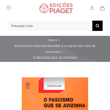
Skip
Toggle
to
Navigation
content
LOJA
Search
for:
SOBRE NÓS
Home
NOTICIAS
Economia e Política|Liberdade é comprar com 40% de
Desconto
APOIO AO CLIENTE
O FASCISMO QUE SE AVIZINHA
COMPRAR!