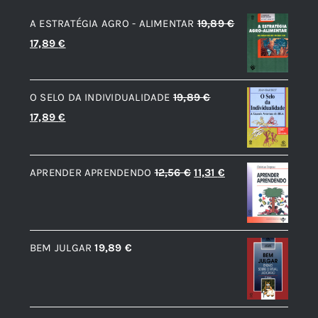
A ESTRATÉGIA AGRO - ALIMENTAR
19,89
€
O
O
17,89
€
preço
preço
original
atual
O SELO DA INDIVIDUALIDADE
19,89
€
era:
é:
O
O
17,89
€
19,89 €.
17,89 €.
preço
preço
original
atual
O
O
APRENDER APRENDENDO
12,56
€
11,31
€
era:
é:
preço
preço
19,89 €.
17,89 €.
original
atual
era:
é:
BEM JULGAR
19,89
€
12,56 €.
11,31 €.