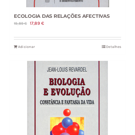
ECOLOGIA DAS RELAÇÕES AFECTIVAS
O
O
17,89
€
19,89
€
preço
preço
original
atual
Adicionar
Detalhes
era:
é:
19,89 €.
17,89 €.