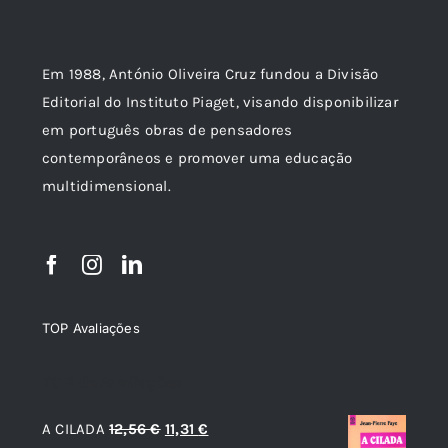
Em 1988, António Oliveira Cruz fundou a Divisão
Editorial do Instituto Piaget, visando disponibilizar
em português obras de pensadores
contemporâneos e promover uma educação
multidimensional.
TOP Avaliações
TOP de Avaliações
O
O
A CILADA
12,56
€
11,31
€