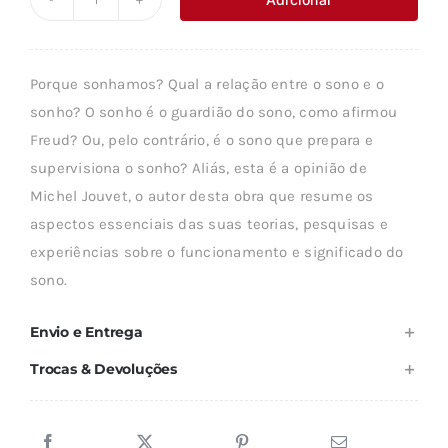
Quantidade
era:
é:
de
14,66 €.
13,20 €.
O
Porque sonhamos? Qual a relação entre o sono e o
SONO
sonho? O sonho é o guardião do sono, como afirmou
E
Freud? Ou, pelo contrário, é o sono que prepara e
O
supervisiona o sonho? Aliás, esta é a opinião de
SONHO
Michel Jouvet, o autor desta obra que resume os
aspectos essenciais das suas teorias, pesquisas e
experiências sobre o funcionamento e significado do
sono.
Envio e Entrega
Trocas & Devoluções