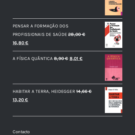
preço
preço
original
atual
era:
é:
PENSAR A FORMAÇÃO DOS
12,56 €.
11,31 €.
PROFISSIONAIS DE SAÚDE
28,00
€
O
O
16,80
€
preço
preço
O
O
A FÍSICA QUÂNTICA
8,90
€
8,01
€
original
atual
preço
preço
era:
é:
original
atual
28,00 €.
16,80 €.
era:
é:
HABITAR A TERRA, HEIDEGGER
14,66
€
8,90 €.
8,01 €.
O
O
13,20
€
preço
preço
original
atual
era:
é:
Contacto
14,66 €.
13,20 €.