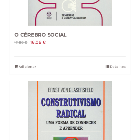
O CÉREBRO SOCIAL
O
O
16,02
€
17,80
€
preço
preço
original
atual
Adicionar
Detalhes
era:
é:
17,80 €.
16,02 €.