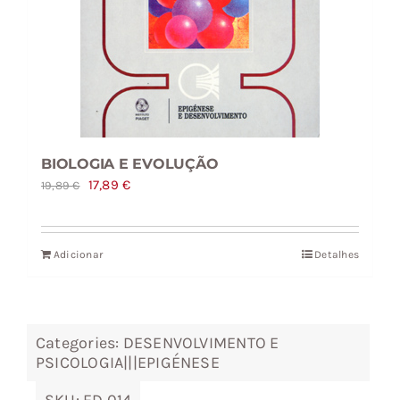
BIOLOGIA E EVOLUÇÃO
O
O
17,89
€
19,89
€
preço
preço
original
atual
Adicionar
Detalhes
era:
é:
19,89 €.
17,89 €.
Categories:
DESENVOLVIMENTO E
PSICOLOGIA|||EPIGÉNESE