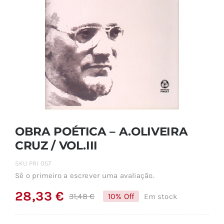
OBRA POÉTICA – A.OLIVEIRA
CRUZ / VOL.III
SKU
PRI 057
Sê o primeiro a escrever uma avaliação.
28,33
€
31,48
€
10% Off
Em stock
O
O
preço
preço