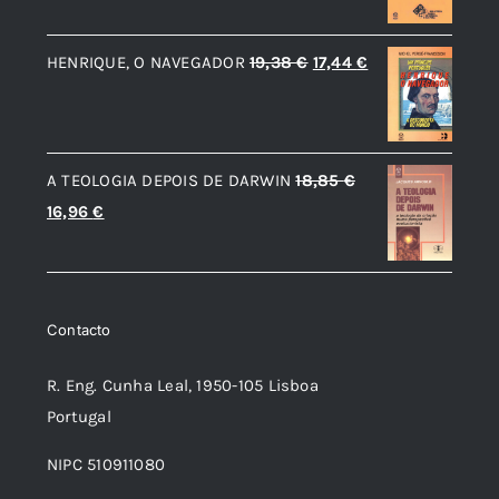
original
atual
era:
é:
O
O
HENRIQUE, O NAVEGADOR
19,38
€
17,44
€
8,90 €.
8,01 €.
preço
preço
original
atual
era:
é:
A TEOLOGIA DEPOIS DE DARWIN
18,85
€
19,38 €.
17,44 €.
O
O
16,96
€
preço
preço
original
atual
era:
é:
Contacto
18,85 €.
16,96 €.
R. Eng. Cunha Leal, 1950-105 Lisboa
Portugal
NIPC 510911080