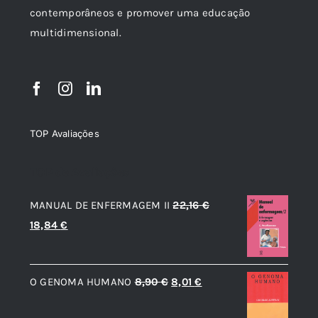
contemporâneos e promover uma educação
multidimensional.
TOP Avaliações
TOP de Avaliações
MANUAL DE ENFERMAGEM II
22,16
€
O
O
18,84
€
preço
preço
original
atual
O
O
O GENOMA HUMANO
8,90
€
8,01
€
era:
é:
preço
preço
22,16 €.
18,84 €.