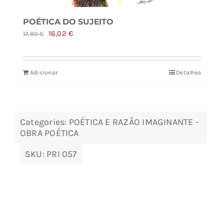
POÉTICA DO SUJEITO
O
O
16,02
€
17,80
€
preço
preço
original
atual
Adicionar
Detalhes
era:
é:
17,80 €.
16,02 €.
Categories:
POÉTICA E RAZÃO IMAGINANTE -
OBRA POÉTICA
SKU:
PRI 057