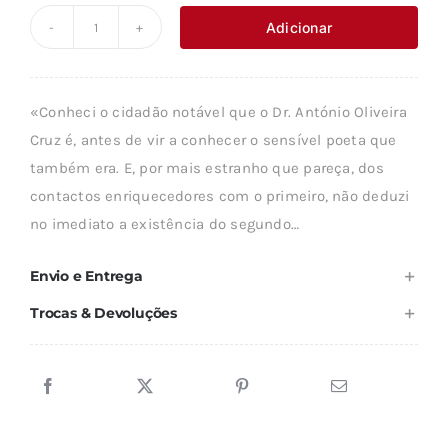
original
atual
Adicionar
Quantidade
era:
é:
de
31,48 €.
28,33 €.
OBRA
«Conheci o cidadão notável que o Dr. António Oliveira
POÉTICA
Cruz é, antes de vir a conhecer o sensível poeta que
-
também era. E, por mais estranho que pareça, dos
A.OLIVEIRA
contactos enriquecedores com o primeiro, não deduzi
CRUZ
no imediato a existência do segundo…
/
VOL.III
Envio e Entrega
Trocas & Devoluções