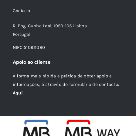
era:
é:
Contacto
25,12 €.
22,61 €.
R. Eng. Cunha Leal, 1950-105 Lisboa
Portugal
NIPC 510911080
Apoio ao cliente
A forma mais rápida e prática de obter apoio e
informações, é através do formulário de contacto:
Aqui
.