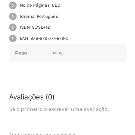
Nº de Páginas: 620
Idioma: Português
ISBN: 9,79E+12
EAN: 978-972-771-879-5
Peso
1,486 kg
Avaliações (0)
Sê o primeiro a escrever uma avaliação.
Ainda não existem avaliações.