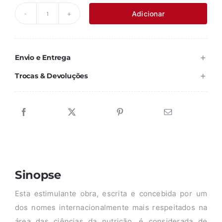
original
atual
Adicionar
Quantidade
era:
é:
de
62,96 €.
56,67 €.
PRINCÍPIOS
Envio e Entrega
DE
NUTRIÇÃO
Trocas & Devoluções
HUMANA
Sinopse
Esta estimulante obra, escrita e concebida por um
dos nomes internacionalmente mais respeitados na
área das ciências da nutrição, é considerada de