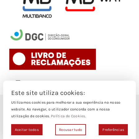
Toggle
Navigation
Este site utiliza cookies:
Politica de Cookies
Utilizamos cookies para melhorar a sua experiência no nosso
© Copyright 1988- 2026
website. Ao navegar, o utilizador concorda com a nossa
utilização de cookies.
Política de Cookies
.
Loja Edições Piaget by
Piaget Ensino Superior
| Todos os
Termos e Condições
direitos Reservados | Powered by
NetWiz Systems
Aceitar todos
Recusar tudo
Preferências