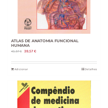
ATLAS DE ANATOMIA FUNCIONAL
HUMANA
O
O
39,57
€
43,97
€
preço
preço
original
atual
Adicionar
Detalhes
era:
é:
43,97 €.
39,57 €.