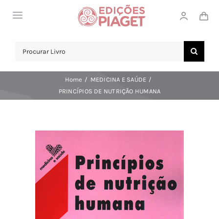
Skip
Toggle
to
Navigation
content
LOJA
Search
for:
SOBRE NÓS
Home
MEDICINA E SAÚDE
NOTICIAS
PRINCÍPIOS DE NUTRIÇÃO HUMANA
APOIO AO CLIENTE
COMPRAR!