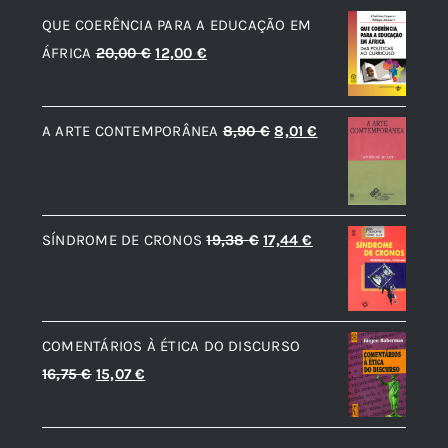
QUE COERÊNCIA PARA A EDUCAÇÃO EM
O
O
ÁFRICA
20,00
€
12,00
€
preço
preço
original
atual
O
O
A ARTE CONTEMPORÂNEA
8,90
€
8,01
€
era:
é:
preço
preço
20,00 €.
12,00 €.
original
atual
era:
é:
O
O
SÍNDROME DE CRONOS
19,38
€
17,44
€
8,90 €.
8,01 €.
preço
preço
original
atual
era:
é:
COMENTÁRIOS À ÉTICA DO DISCURSO
19,38 €.
17,44 €.
O
O
16,75
€
15,07
€
preço
preço
original
atual