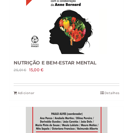
NUTRIÇÃO E BEM-ESTAR MENTAL
O
O
15,00
€
25,01
€
preço
preço
original
atual
Adicionar
Detalhes
era:
é:
25,01 €.
15,00 €.