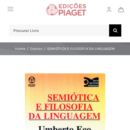
Skip
Toggle
to
Navigation
content
LOJA
Search
for:
SOBRE NÓS
Home
Outros
SEMIÓTICA E FILOSOFIA DA LINGUAGEM
NOTICIAS
APOIO AO CLIENTE
COMPRAR!