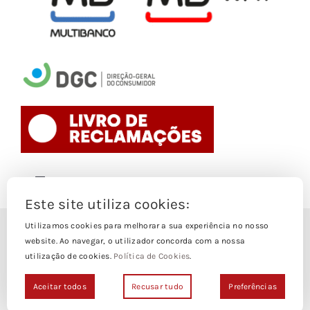
Toggle
Navigation
Este site utiliza cookies:
Politica de Cookies
Utilizamos cookies para melhorar a sua experiência no nosso
© Copyright 1988- 2026
website. Ao navegar, o utilizador concorda com a nossa
utilização de cookies.
Política de Cookies
.
Loja Edições Piaget by
Piaget Ensino Superior
| Todos os
Termos e Condições
direitos Reservados | Powered by
NetWiz Systems
Aceitar todos
Recusar tudo
Preferências
Politica de Privacidade