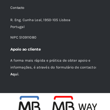
era:
é:
Contacto
16,75 €.
15,07 €.
R. Eng. Cunha Leal, 1950-105 Lisboa
Portugal
NIPC 510911080
Apoio ao cliente
A forma mais rápida e prática de obter apoio e
informações, é através do formulário de contacto:
Aqui
.