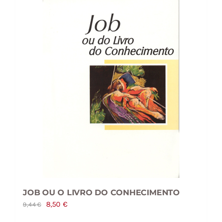
JOB OU O LIVRO DO CONHECIMENTO
O
O
8,50
€
9,44
€
preço
preço