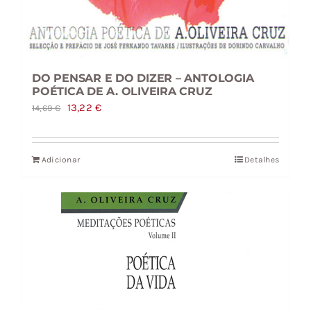
DO PENSAR E DO DIZER – ANTOLOGIA
POÉTICA DE A. OLIVEIRA CRUZ
O
O
13,22
€
14,69
€
preço
preço
original
atual
Adicionar
Detalhes
era:
é:
14,69 €.
13,22 €.