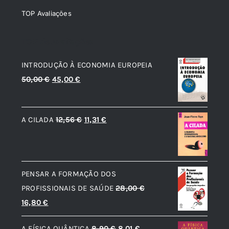
TOP Avaliações
TOP de Avaliações
INTRODUÇÃO À ECONOMIA EUROPEIA
O
O
50,00
€
45,00
€
preço
preço
original
atual
O
O
A CILADA
12,56
€
11,31
€
era:
é:
preço
preço
50,00 €.
45,00 €.
original
atual
era:
é:
PENSAR A FORMAÇÃO DOS
12,56 €.
11,31 €.
PROFISSIONAIS DE SAÚDE
28,00
€
O
O
16,80
€
preço
preço
O
O
A FÍSICA QUÂNTICA
8,90
€
8,01
€