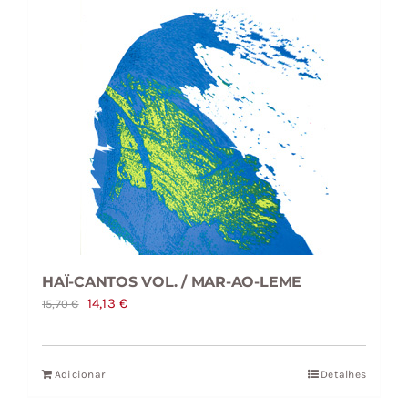
HAÏ-CANTOS VOL. / MAR-AO-LEME
O
O
14,13
€
15,70
€
preço
preço
original
atual
Adicionar
Detalhes
era:
é:
15,70 €.
14,13 €.