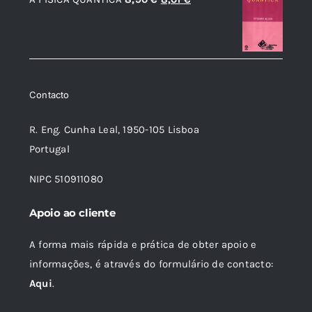
original
atual
preço
preço
era:
é:
original
atual
28,00 €.
16,80 €.
era:
é:
8,90 €.
8,01 €.
Contacto
R. Eng. Cunha Leal, 1950-105 Lisboa
Portugal
NIPC 510911080
Apoio ao cliente
A forma mais rápida e prática de obter apoio e
informações, é através do formulário de contacto:
Aqui
.