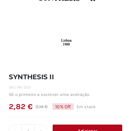
SYNTHESIS II
SKU
PRI 003
Sê o primeiro a escrever uma avaliação.
2,82
€
3,14
€
10% Off
Em stock
O
O
preço
preço
original
atual
Adicionar