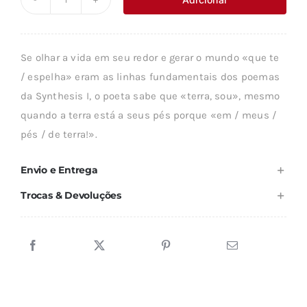
Quantidade
era:
é:
de
3,14 €.
2,82 €.
SYNTHESIS
Se olhar a vida em seu redor e gerar o mundo «que te
II
/ espelha» eram as linhas fundamentais dos poemas
da Synthesis I, o poeta sabe que «terra, sou», mesmo
quando a terra está a seus pés porque «em / meus /
pés / de terra!».
Envio e Entrega
Trocas & Devoluções