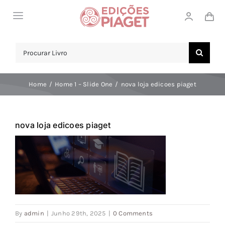
Skip
Toggle
to
Navigation
content
LOJA
Search
for:
SOBRE NÓS
Home
Home 1 – Slide One
nova loja edicoes piaget
NOTICIAS
APOIO AO CLIENTE
nova loja edicoes piaget
COMPRAR!
By
admin
|
Junho 29th, 2025
|
0 Comments