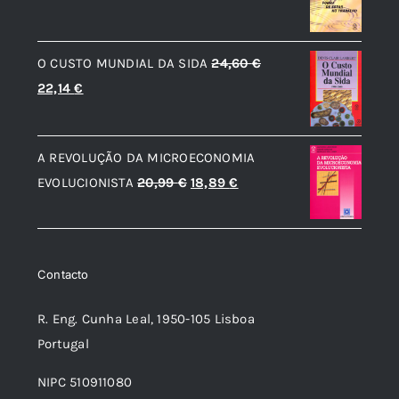
original
atual
era:
é:
O CUSTO MUNDIAL DA SIDA
24,60
€
19,38 €.
17,44 €.
O
O
22,14
€
preço
preço
original
atual
A REVOLUÇÃO DA MICROECONOMIA
era:
é:
O
O
EVOLUCIONISTA
20,99
€
18,89
€
24,60 €.
22,14 €.
preço
preço
original
atual
era:
é:
Contacto
20,99 €.
18,89 €.
R. Eng. Cunha Leal, 1950-105 Lisboa
Portugal
NIPC 510911080