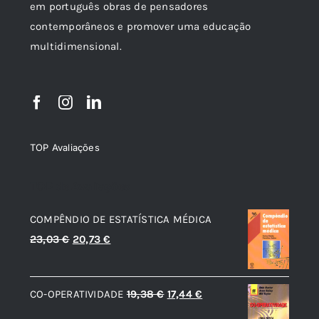
em português obras de pensadores
contemporâneos e promover uma educação
multidimensional.
TOP Avaliações
TOP de Avaliações
COMPÊNDIO DE ESTATÍSTICA MÉDICA
O
O
23,03
€
20,73
€
preço
preço
original
atual
O
O
CO-OPERATIVIDADE
19,38
€
17,44
€
era:
é:
preço
preço
23,03 €.
20,73 €.