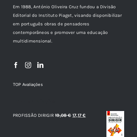
Em 1988, António Oliveira Cruz fundou a Divisão
Editorial do Instituto Piaget, visando disponibilizar
em português obras de pensadores
contemporâneos e promover uma educação
multidimensional.
TOP Avaliações
TOP de Avaliações
O
O
PROFISSÃO DIRIGIR
19,08
€
17,17
€
preço
preço
original
atual