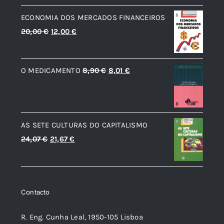
era:
é:
ECONOMIA DOS MERCADOS FINANCEIROS
19,08 €.
17,17 €.
O
O
20,00
€
12,00
€
preço
preço
original
atual
O
O
O MEDICAMENTO
8,90
€
8,01
€
era:
é:
preço
preço
20,00 €.
12,00 €.
original
atual
era:
é:
AS SETE CULTURAS DO CAPITALISMO
8,90 €.
8,01 €.
O
O
24,07
€
21,67
€
preço
preço
original
atual
era:
é:
Contacto
24,07 €.
21,67 €.
R. Eng. Cunha Leal, 1950-105 Lisboa