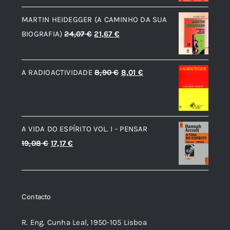
Contacto
19,08 €.
17,17 €.
R. Eng. Cunha Leal, 1950-105 Lisboa
Portugal
NIPC 510911080
Apoio ao cliente
A forma mais rápida e prática de obter apoio e
informações, é através do formulário de contacto:
Aqui
.