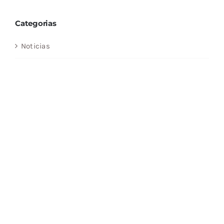
Categorias
Noticias
Find Us On Facebook
Tags
A Comunicação Mundo
António Oliveira Cruz
APEL
Armand Mattelart
Autores Piaget
Comunicação
Cultura e Conhecimento
Diplomacia Cultural
Edições Piaget
Feira do Livro de Frankfurt