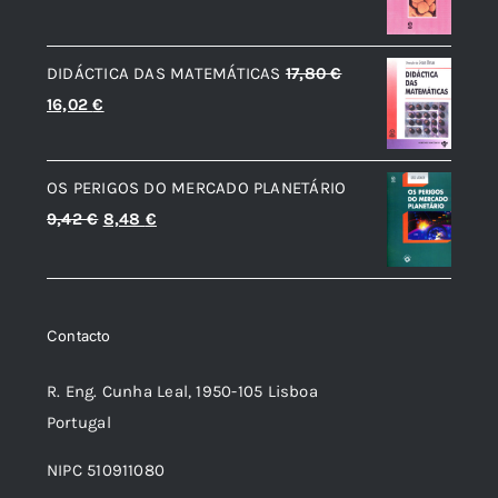
preço
preço
original
atual
DIDÁCTICA DAS MATEMÁTICAS
17,80
€
era:
é:
O
O
16,02
€
14,66 €.
13,20 €.
preço
preço
original
atual
OS PERIGOS DO MERCADO PLANETÁRIO
era:
é:
O
O
9,42
€
8,48
€
17,80 €.
16,02 €.
preço
preço
original
atual
era:
é:
Contacto
9,42 €.
8,48 €.
R. Eng. Cunha Leal, 1950-105 Lisboa
Portugal
NIPC 510911080