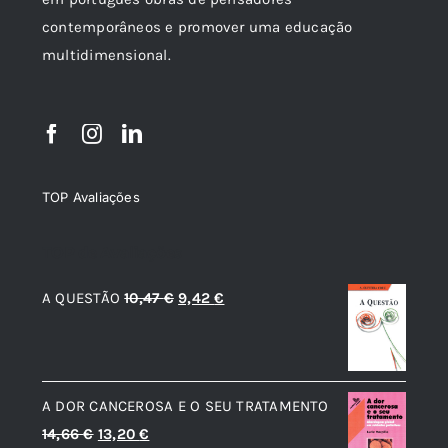
contemporâneos e promover uma educação
multidimensional.
TOP Avaliações
TOP de Avaliações
O
O
A QUESTÃO
10,47
€
9,42
€
preço
preço
original
atual
era:
é:
A DOR CANCEROSA E O SEU TRATAMENTO
10,47 €.
9,42 €.
O
O
14,66
€
13,20
€