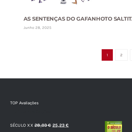
AS SENTENÇAS DO GAFANHOTO SALTI
Junho 28, 2025
1
2
TOP Avaliações
TOP de Avaliações
O
O
SÉCULO XX
28,03
€
25,23
€