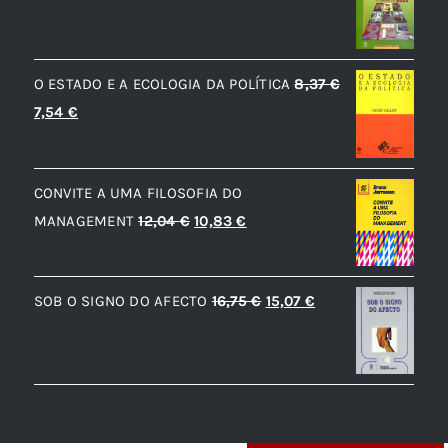
preço
preço
original
atual
era:
é:
O ESTADO E A ECOLOGIA DA POLÍTICA
8,37
€
28,03 €.
25,23 €.
O
O
7,54
€
preço
preço
original
atual
CONVITE A UMA FILOSOFIA DO
era:
é:
O
O
MANAGEMENT
12,04
€
10,83
€
8,37 €.
7,54 €.
preço
preço
original
atual
O
O
SOB O SIGNO DO AFECTO
16,75
€
15,07
€
era:
é:
preço
preço
12,04 €.
10,83 €.
original
atual
era:
é:
16,75 €.
15,07 €.