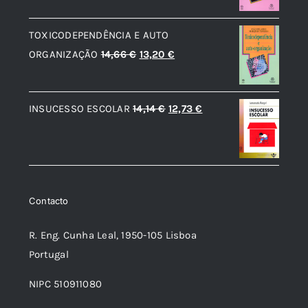
original
atual
TOXICODEPENDÊNCIA E AUTO
era:
é:
O
O
ORGANIZAÇÃO
14,66
€
13,20
€
19,89 €.
17,89 €.
preço
preço
original
atual
O
O
INSUCESSO ESCOLAR
14,14
€
12,73
€
era:
é:
preço
preço
14,66 €.
13,20 €.
original
atual
era:
é:
14,14 €.
12,73 €.
Contacto
R. Eng. Cunha Leal, 1950-105 Lisboa
Portugal
NIPC 510911080