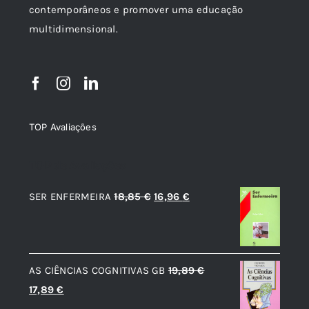
contemporâneos e promover uma educação
multidimensional.
TOP Avaliações
TOP de Avaliações
O
O
SER ENFERMEIRA
18,85
€
16,96
€
preço
preço
original
atual
era:
é:
AS CIÊNCIAS COGNITIVAS GB
19,89
€
18,85 €.
16,96 €.
O
O
17,89
€
preço
preço