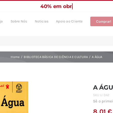
ja
Sobre Nós
Noticias
Apoio ao Cliente
Comprar!
Home
BIBLIOTECA BÁSICA DE CIÊNCIA E CULTURA
A ÁGUA
A ÁG
SKU
LI 042
Sê o primei
8,01
€