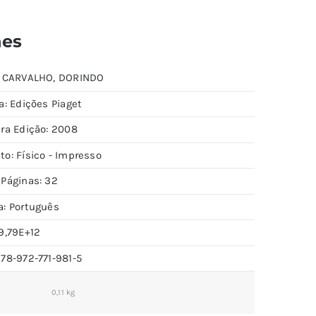
hes
: CARVALHO, DORINDO
a: Edições Piaget
ira Edição: 2008
to: Físico - Impresso
 Páginas: 32
a: Português
9,79E+12
978-972-771-981-5
0,11 kg