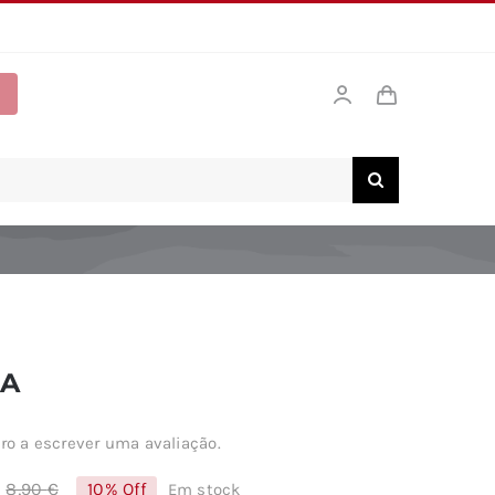
UA
ro a escrever uma avaliação.
8,90
€
10% Off
Em stock