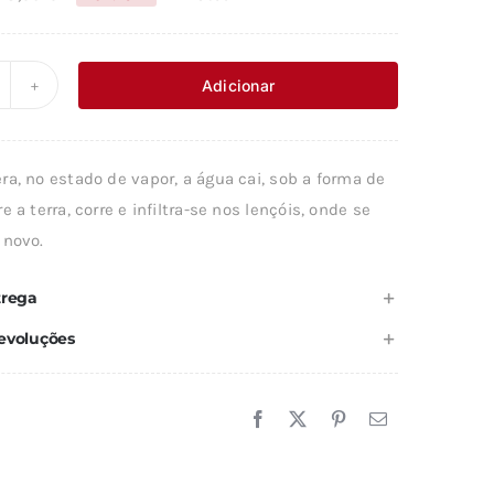
O
O
preço
preço
original
atual
Adicionar
uantidade
era:
é:
e
8,90 €.
8,01 €.
a, no estado de vapor, a água cai, sob a forma de
GUA
e a terra, corre e infiltra-se nos lençóis, onde se
 novo.
trega
evoluções