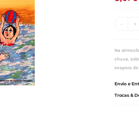
Q
d
A
Na atmosfer
Á
chuva, sobr
evapora de
Envio e En
Trocas & D