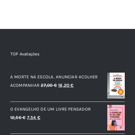
TOP Avaliações
TOP de Avaliações
A MORTE NA ESCOLA. ANUNCIAR ACOLHER
O
O
ACOMPANHAR
27,00
€
16,20
€
preço
preço
original
atual
O EVANGELHO DE UM LIVRE PENSADOR
era:
é:
O
O
12,56
€
7,54
€
27,00 €.
16,20 €.
preço
preço
original
atual