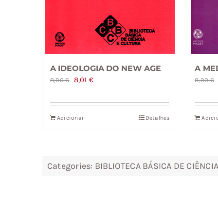
A IDEOLOGIA DO NEW AGE
A ME
O
O
8,01
€
8,90
€
8,90
€
preço
preço
original
atual
Adicionar
Detalhes
Adici
era:
é:
8,90 €.
8,01 €.
Categories:
BIBLIOTECA BÁSICA DE CIÊNCI