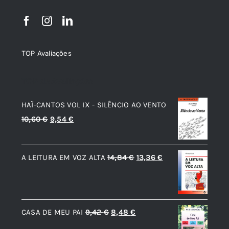
TOP Avaliações
TOP de Avaliações
HAÏ-CANTOS VOL IX - SILÊNCIO AO VENTO
O
O
10,60
€
9,54
€
preço
preço
original
atual
O
O
A LEITURA EM VOZ ALTA
14,84
€
13,36
€
era:
é:
preço
preço
10,60 €.
9,54 €.
original
atual
era:
é:
O
O
CASA DE MEU PAI
9,42
€
8,48
€
14,84 €.
13,36 €.
preço
preço