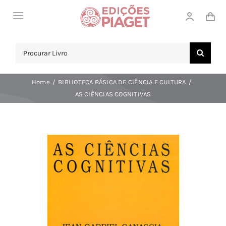
Skip
Toggle
to
Navigation
content
LOJA
Search
for:
SOBRE NÓS
Home
BIBLIOTECA BÁSICA DE CIÊNCIA E CULTURA
NOTICIAS
AS CIÊNCIAS COGNITIVAS
APOIO AO CLIENTE
COMPRAR!