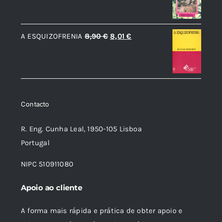
original
atual
era:
é:
O
O
A ESQUIZOFRENIA
8,90
€
8,01
€
9,42 €.
8,48 €.
preço
preço
original
atual
era:
é:
8,90 €.
8,01 €.
Contacto
R. Eng. Cunha Leal, 1950-105 Lisboa
Portugal
NIPC 510911080
Apoio ao cliente
A forma mais rápida e prática de obter apoio e