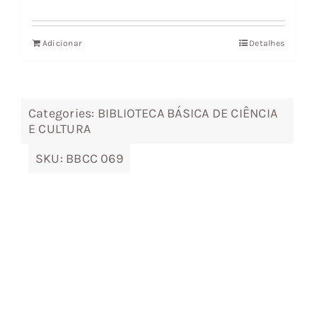
preço
preço
original
atual
Adicionar
Detalhes
era:
é:
8,90 €.
8,01 €.
Categories:
BIBLIOTECA BÁSICA DE CIÊNCIA
E CULTURA
SKU:
BBCC 069