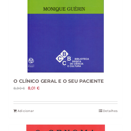
O CLÍNICO GERAL E O SEU PACIENTE
O
O
8,01
€
8,90
€
preço
preço
original
atual
Adicionar
Detalhes
era:
é:
8,90 €.
8,01 €.