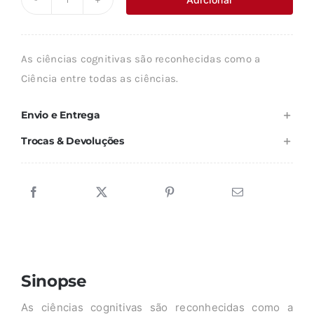
Quantidade
era:
é:
de
8,90 €.
8,01 €.
AS
As ciências cognitivas são reconhecidas como a
CIÊNCIAS
Ciência entre todas as ciências.
COGNITIVAS
Envio e Entrega
Trocas & Devoluções
Sinopse
As ciências cognitivas são reconhecidas como a