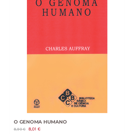
O GENOMA HUMANO
O
O
8,01
€
8,90
€