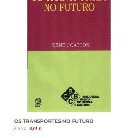
OS TRANSPORTES NO FUTURO
O
O
8,01
€
8,90
€
preço
preço