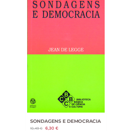
SONDAGENS E DEMOCRACIA
O
O
6,30
€
10,49
€