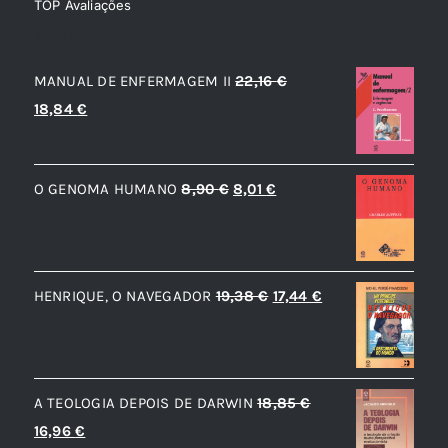
TOP Avaliações
TOP de Avaliações
MANUAL DE ENFERMAGEM II
22,16
€
O
O
18,84
€
preço
preço
original
atual
O
O
O GENOMA HUMANO
8,90
€
8,01
€
era:
é:
preço
preço
22,16 €.
18,84 €.
original
atual
era:
é:
O
O
HENRIQUE, O NAVEGADOR
19,38
€
17,44
€
8,90 €.
8,01 €.
preço
preço
original
atual
era:
é:
A TEOLOGIA DEPOIS DE DARWIN
18,85
€
19,38 €.
17,44 €.
O
O
16,96
€