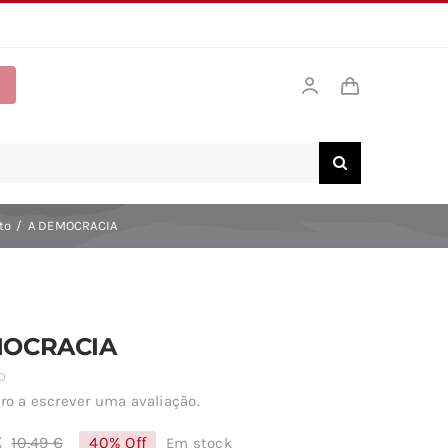
to
A DEMOCRACIA
MOCRACIA
0
ro a escrever uma avaliação.
€
10,49
€
40% Off
Em stock