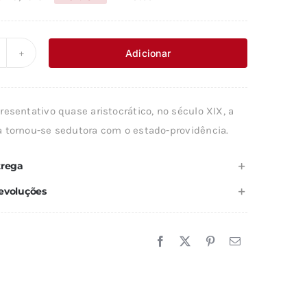
O
O
preço
preço
original
atual
Adicionar
uantidade
era:
é:
e
10,49 €.
6,30 €.
esentativo quase aristocrático, no século XIX, a
EMOCRACIA
 tornou-se sedutora com o estado-providência.
trega
evoluções