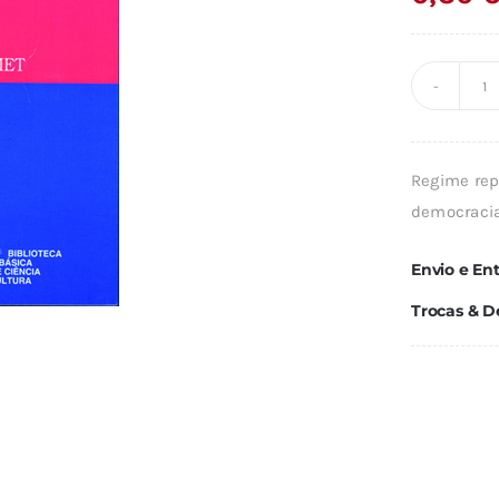
Q
d
A
Regime repr
D
democracia
Envio e En
Trocas & D