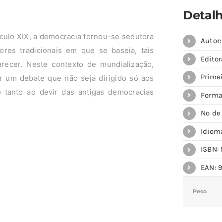
Detal
éculo XIX, a democracia tornou-se sedutora
Autor
ores tradicionais em que se baseia, tais
Editor
ecer. Neste contexto de mundialização,
Prime
r um debate que não seja dirigido só aos
to tanto ao devir das antigas democracias
Forma
.
Nº de 
Idiom
ISBN: 
EAN: 
Peso