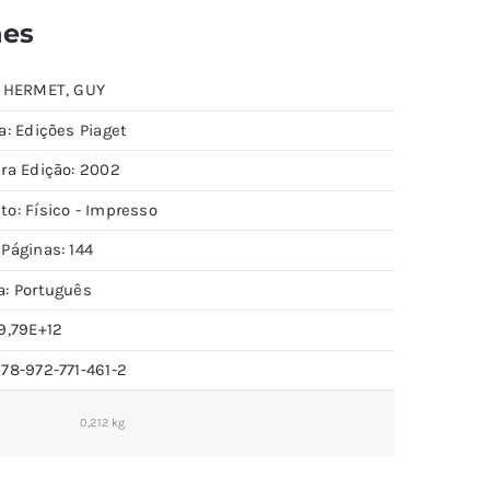
hes
: HERMET, GUY
a: Edições Piaget
ira Edição: 2002
to: Físico - Impresso
Páginas: 144
a: Português
9,79E+12
978-972-771-461-2
0,212 kg