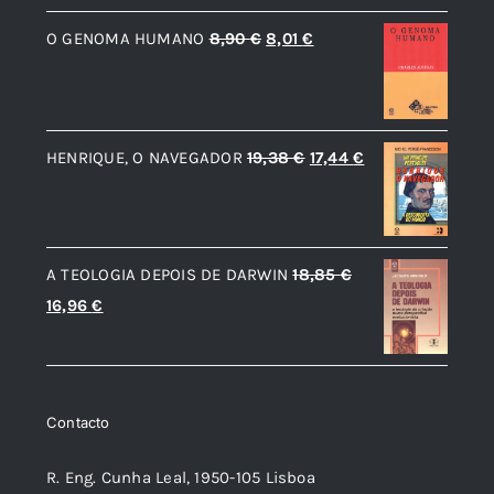
original
atual
O
O
O GENOMA HUMANO
8,90
€
8,01
€
era:
é:
preço
preço
22,16 €.
18,84 €.
original
atual
era:
é:
O
O
HENRIQUE, O NAVEGADOR
19,38
€
17,44
€
8,90 €.
8,01 €.
preço
preço
original
atual
era:
é:
A TEOLOGIA DEPOIS DE DARWIN
18,85
€
19,38 €.
17,44 €.
O
O
16,96
€
preço
preço
original
atual
era:
é:
Contacto
18,85 €.
16,96 €.
R. Eng. Cunha Leal, 1950-105 Lisboa