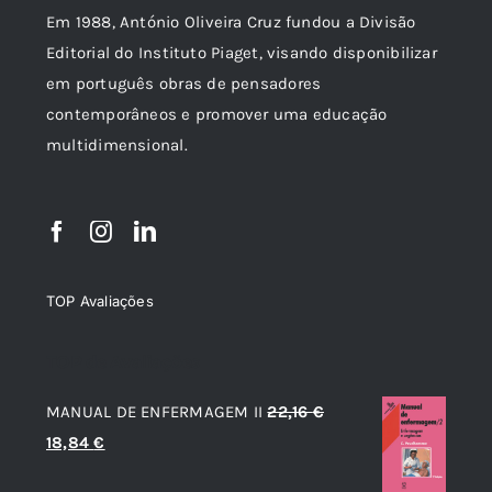
Em 1988, António Oliveira Cruz fundou a Divisão
Editorial do Instituto Piaget, visando disponibilizar
em português obras de pensadores
contemporâneos e promover uma educação
multidimensional.
TOP Avaliações
TOP de Avaliações
MANUAL DE ENFERMAGEM II
22,16
€
O
O
18,84
€
preço
preço