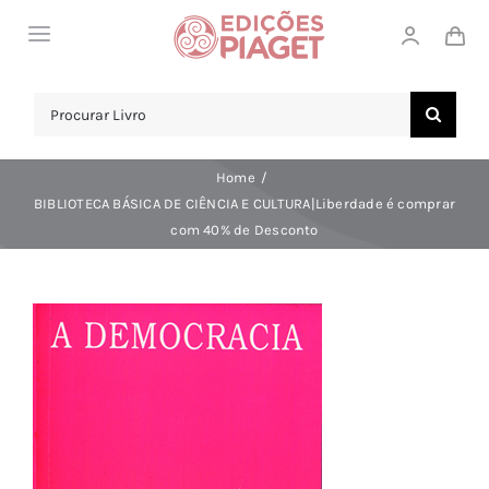
Skip
Toggle
to
Navigation
content
LOJA
Search
for:
SOBRE NÓS
Home
NOTICIAS
BIBLIOTECA BÁSICA DE CIÊNCIA E CULTURA|Liberdade é comprar
com 40% de Desconto
APOIO AO CLIENTE
COMPRAR!