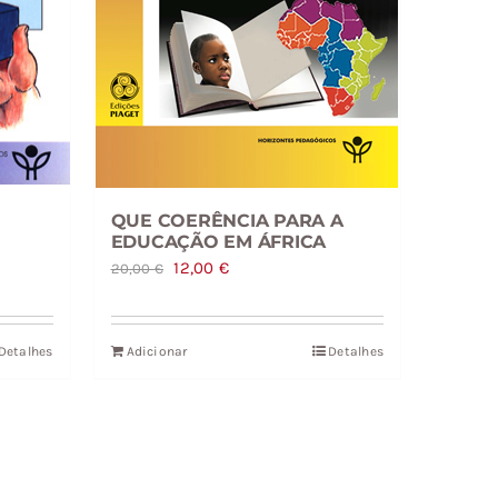
QUE COERÊNCIA PARA A
EDUCAÇÃO EM ÁFRICA
O
O
12,00
€
20,00
€
preço
preço
original
atual
Detalhes
Adicionar
Detalhes
era:
é:
20,00 €.
12,00 €.