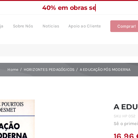
ja
Sobre Nós
Noticias
Apoio ao Cliente
Comprar!
Home
HORIZONTES PEDAGÓGICOS
A EDUCAÇÃO PÓS MODERNA
A ED
SKU
HP 052
Sê o primei
16,96