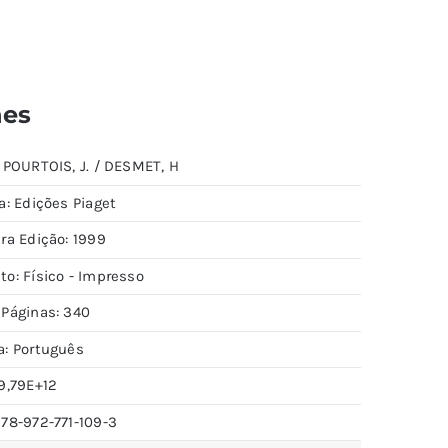
hes
 POURTOIS, J. / DESMET, H
a: Edições Piaget
ra Edição: 1999
to: Físico - Impresso
 Páginas: 340
a: Português
9,79E+12
978-972-771-109-3