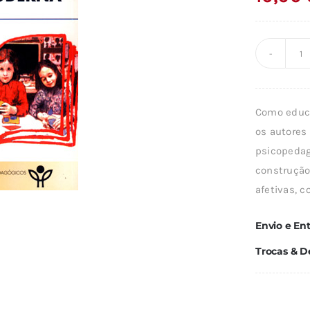
Q
d
A
Como educa
E
os autore
P
psicopedag
M
construção
afetivas, c
Envio e En
Trocas & D