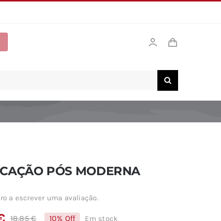
UCAÇÃO PÓS MODERNA
ro a escrever uma avaliação.
€
18,85
€
10% Off
Em stock