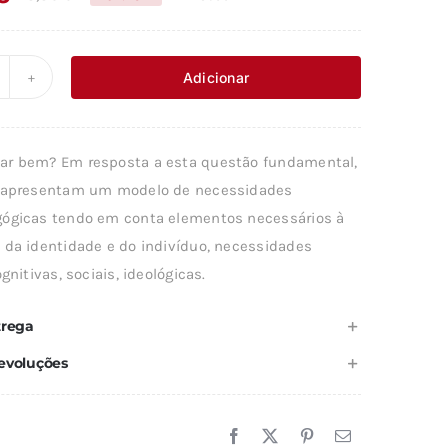
O
O
preço
preço
original
atual
Adicionar
uantidade
era:
é:
e
18,85 €.
16,96 €.
r bem? Em resposta a esta questão fundamental,
DUCAÇÃO
s apresentam um modelo de necessidades
ÓS
ógicas tendo em conta elementos necessários à
ODERNA
 da identidade e do indivíduo, necessidades
ognitivas, sociais, ideológicas.
trega
evoluções