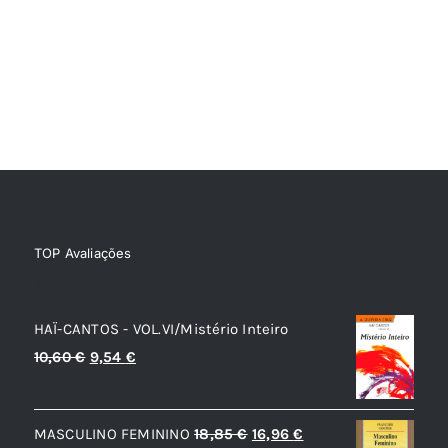
TOP Avaliações
TOP de Avaliações
HAÏ-CANTOS - VOL.VI/Mistério Inteiro
O
O
10,60
€
9,54
€
preço
preço
original
atual
O
O
MASCULINO FEMININO
18,85
€
16,96
€
era:
é: