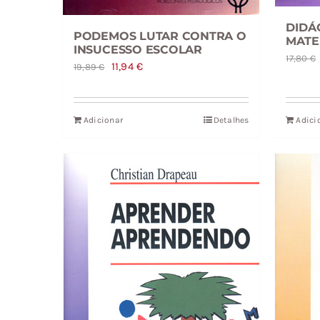
DIDÁ
PODEMOS LUTAR CONTRA O
MATE
INSUCESSO ESCOLAR
17,80
€
O
O
11,94
€
19,89
€
preço
preço
original
atual
Adicionar
Detalhes
Adici
era:
é:
19,89 €.
11,94 €.