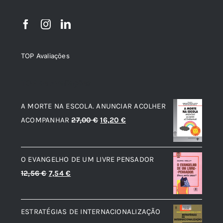
TOP Avaliações
TOP de Avaliações
A MORTE NA ESCOLA. ANUNCIAR ACOLHER
O
O
ACOMPANHAR
27,00
€
16,20
€
preço
preço
original
atual
O EVANGELHO DE UM LIVRE PENSADOR
era:
é:
O
O
12,56
€
7,54
€
27,00 €.
16,20 €.
preço
preço
original
atual
ESTRATÉGIAS DE INTERNACIONALIZAÇÃO
era:
é: