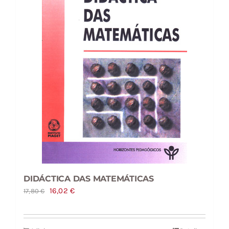
DIDÁCTICA DAS MATEMÁTICAS
O
O
16,02
€
17,80
€
preço
preço
original
atual