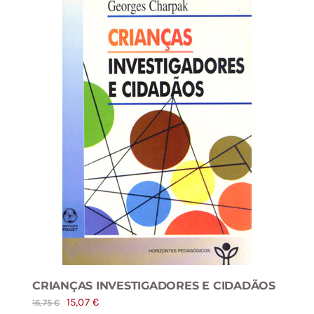
CRIANÇAS INVESTIGADORES E CIDADÃOS
O
O
15,07
€
16,75
€