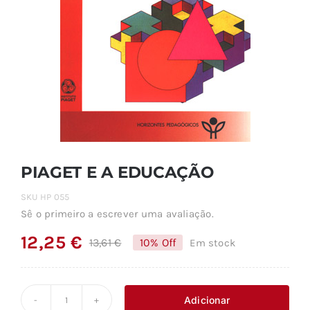
PIAGET E A EDUCAÇÃO
SKU
HP 055
Sê o primeiro a escrever uma avaliação.
12,25
€
13,61
€
10% Off
Em stock
O
O
preço
preço
original
atual
Adicionar
Quantidade