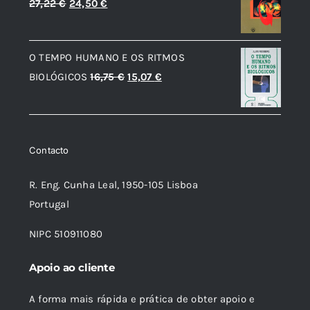
O
O
27,22
€
24,50
€
12,56 €.
7,54 €.
preço
preço
original
atual
O TEMPO HUMANO E OS RITMOS
era:
é:
O
O
BIOLÓGICOS
16,75
€
15,07
€
27,22 €.
24,50 €.
preço
preço
original
atual
era:
é:
Contacto
16,75 €.
15,07 €.
R. Eng. Cunha Leal, 1950-105 Lisboa
Portugal
NIPC 510911080
Apoio ao cliente
A forma mais rápida e prática de obter apoio e