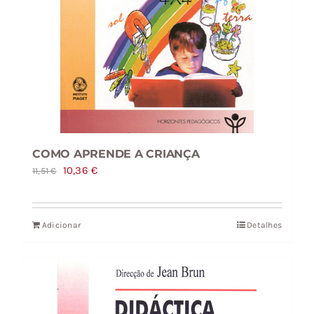
COMO APRENDE A CRIANÇA
O
O
10,36
€
11,51
€
preço
preço
original
atual
Adicionar
Detalhes
era:
é:
11,51 €.
10,36 €.