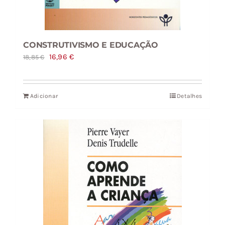
CONSTRUTIVISMO E EDUCAÇÃO
O
O
16,96
€
18,85
€
preço
preço
original
atual
Adicionar
Detalhes
era:
é:
18,85 €.
16,96 €.