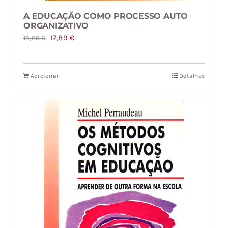
A EDUCAÇÃO COMO PROCESSO AUTO
ORGANIZATIVO
O
O
17,89
€
19,89
€
preço
preço
original
atual
Adicionar
Detalhes
era:
é:
19,89 €.
17,89 €.