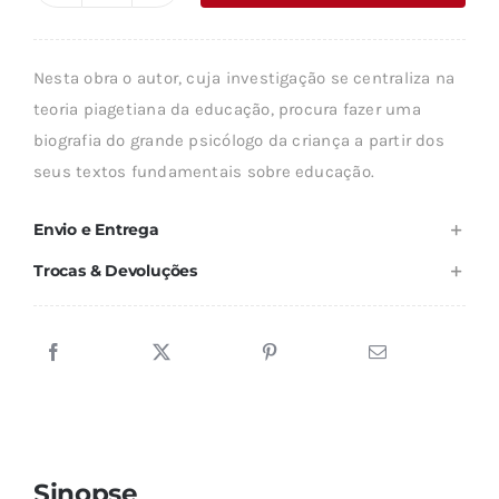
era:
é:
de
13,61 €.
12,25 €.
PIAGET
Nesta obra o autor, cuja investigação se centraliza na
E
teoria piagetiana da educação, procura fazer uma
A
biografia do grande psicólogo da criança a partir dos
EDUCAÇÃO
seus textos fundamentais sobre educação.
Envio e Entrega
Trocas & Devoluções
Sinopse