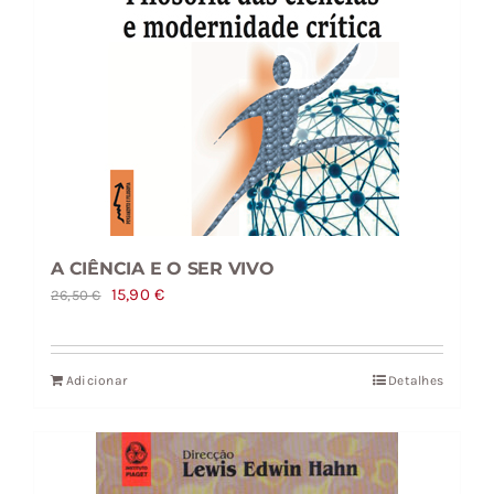
A CIÊNCIA E O SER VIVO
O
O
15,90
€
26,50
€
preço
preço
original
atual
Adicionar
Detalhes
era:
é:
26,50 €.
15,90 €.