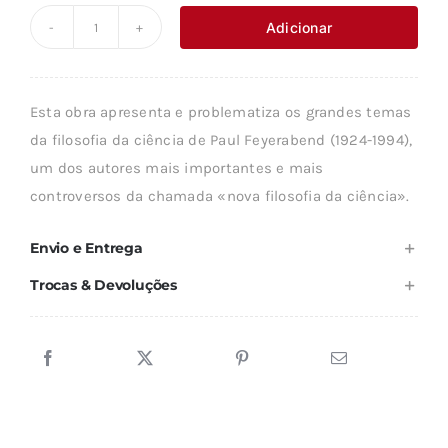
original
atual
Adicionar
Quantidade
era:
é:
de
17,80 €.
16,02 €.
A
Esta obra apresenta e problematiza os grandes temas
FILOSOFIA
da filosofia da ciência de Paul Feyerabend (1924-1994),
DA
um dos autores mais importantes e mais
CIÊNCIA
controversos da chamada «nova filosofia da ciência».
PAUL
FEYERABEND
Envio e Entrega
Trocas & Devoluções