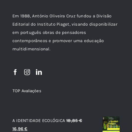
Em 1988, António Oliveira Cruz fundou a Divisão
Editorial do Instituto Piaget, visando disponibilizar
em português obras de pensadores
contemporâneos e promover uma educação
multidimensional.
TOP Avaliações
TOP de Avaliações
A IDENTIDADE ECOLÓGICA
18,85
€
O
O
16,96
€