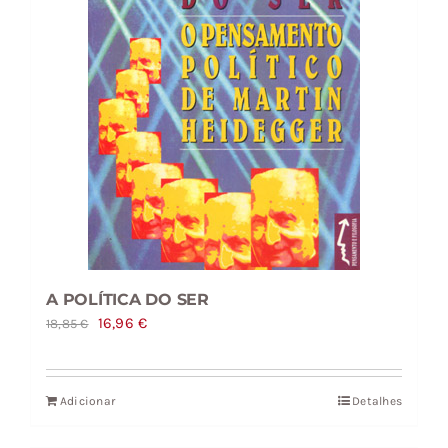
A POLÍTICA DO SER
O
O
16,96
€
18,85
€
preço
preço
original
atual
Adicionar
Detalhes
era:
é:
18,85 €.
16,96 €.