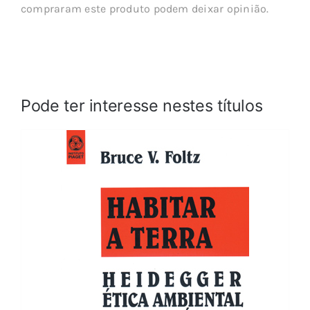
compraram este produto podem deixar opinião.
Pode ter interesse nestes títulos