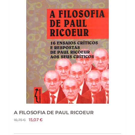
A FILOSOFIA DE PAUL RICOEUR
O
O
15,07
€
16,75
€
preço
preço