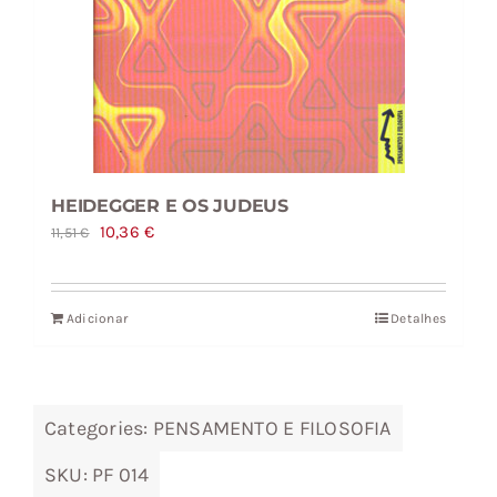
HEIDEGGER E OS JUDEUS
O
O
10,36
€
11,51
€
preço
preço
original
atual
Adicionar
Detalhes
era:
é:
11,51 €.
10,36 €.
Categories:
PENSAMENTO E FILOSOFIA
SKU:
PF 014