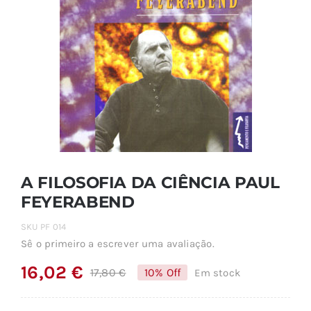
A FILOSOFIA DA CIÊNCIA PAUL
FEYERABEND
SKU
PF 014
Sê o primeiro a escrever uma avaliação.
16,02
€
17,80
€
10% Off
Em stock
O
O
preço
preço