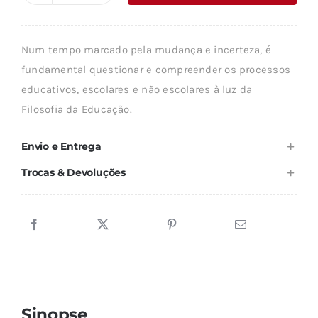
era:
é:
de
24,14 €.
21,72 €.
A
Num tempo marcado pela mudança e incerteza, é
FILOSOFIA
fundamental questionar e compreender os processos
NA
educativos, escolares e não escolares à luz da
EDUCAÇÃO
Filosofia da Educação.
Envio e Entrega
Trocas & Devoluções
Sinopse