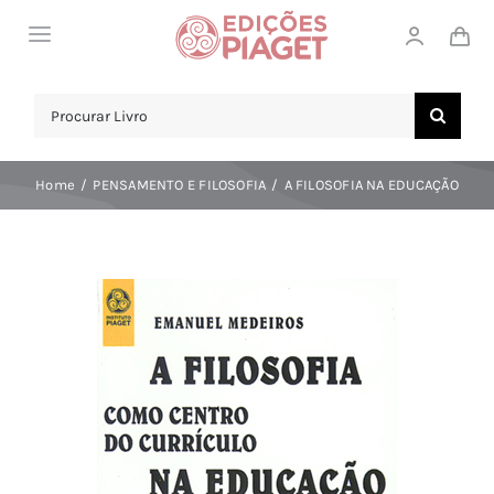
Skip
Toggle
to
Navigation
content
LOJA
Search
for:
SOBRE NÓS
Home
PENSAMENTO E FILOSOFIA
A FILOSOFIA NA EDUCAÇÃO
NOTICIAS
APOIO AO CLIENTE
COMPRAR!