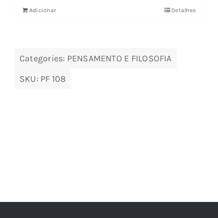
Adicionar
Detalhes
era:
é:
19,38 €.
17,44 €.
Categories:
PENSAMENTO E FILOSOFIA
SKU:
PF 108