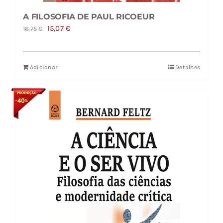
A FILOSOFIA DE PAUL RICOEUR
O
O
15,07
€
16,75
€
preço
preço
original
atual
Adicionar
Detalhes
era:
é:
16,75 €.
15,07 €.