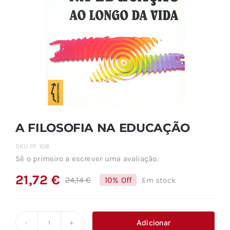
A FILOSOFIA NA EDUCAÇÃO
SKU
PF 108
Sê o primeiro a escrever uma avaliação.
21,72
€
24,14
€
10% Off
Em stock
O
O
preço
preço
original
atual
Adicionar
Quantidade