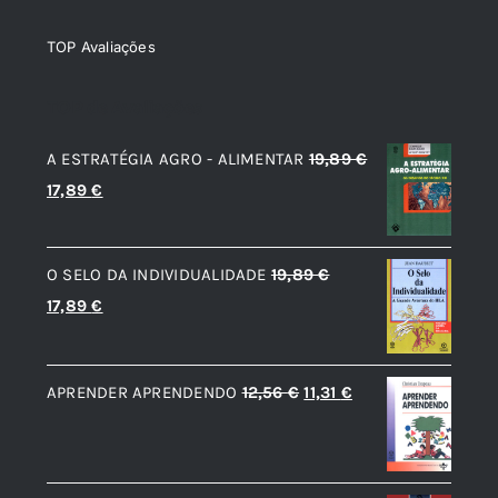
TOP Avaliações
TOP de Avaliações
A ESTRATÉGIA AGRO - ALIMENTAR
19,89
€
O
O
17,89
€
preço
preço
original
atual
O SELO DA INDIVIDUALIDADE
19,89
€
era:
é:
O
O
17,89
€
19,89 €.
17,89 €.
preço
preço
original
atual
O
O
APRENDER APRENDENDO
12,56
€
11,31
€
era:
é:
preço
preço
19,89 €.
17,89 €.
original
atual
era:
é: