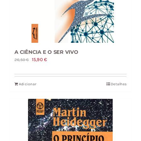
A CIÊNCIA E O SER VIVO
O
O
15,90
€
26,50
€
preço
preço
original
atual
Adicionar
Detalhes
era:
é:
26,50 €.
15,90 €.