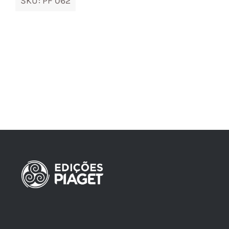
SKU:
PF 062