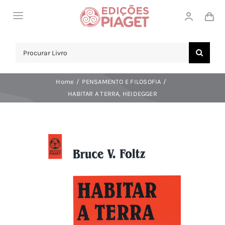
Skip
Toggle
to
Navigation
content
LOJA
Search
for:
SOBRE NÓS
Home
PENSAMENTO E FILOSOFIA
NOTICIAS
HABITAR A TERRA, HEIDEGGER
APOIO AO CLIENTE
COMPRAR!