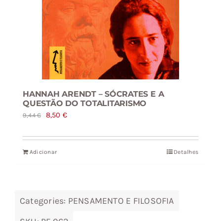
HANNAH ARENDT – SÓCRATES E A
QUESTÃO DO TOTALITARISMO
O
O
8,50
€
9,44
€
preço
preço
original
atual
Adicionar
Detalhes
era:
é:
9,44 €.
8,50 €.
Categories:
PENSAMENTO E FILOSOFIA