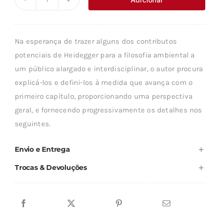
Quantidade
era:
é:
de
14,66 €.
13,20 €.
HABITAR
Na esperança de trazer alguns dos contributos
A
potenciais de Heidegger para a filosofia ambiental a
TERRA,
um público alargado e interdisciplinar, o autor procura
HEIDEGGER
explicá-los e defini-los à medida que avança com o
primeiro capítulo, proporcionando uma perspectiva
geral, e fornecendo progressivamente os detalhes nos
seguintes.
Envio e Entrega
Trocas & Devoluções