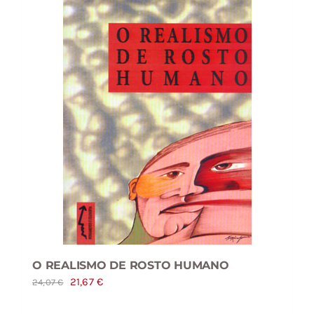
O REALISMO DE ROSTO HUMANO
O
O
21,67
€
24,07
€
preço
preço