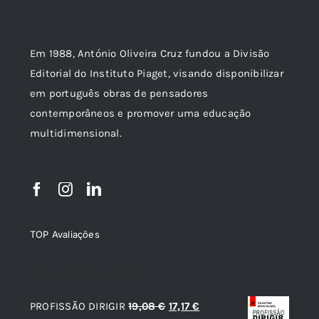
Em 1988, António Oliveira Cruz fundou a Divisão
Editorial do Instituto Piaget, visando disponibilizar
em português obras de pensadores
contemporâneos e promover uma educação
multidimensional.
TOP Avaliações
TOP de Avaliações
O
O
PROFISSÃO DIRIGIR
19,08
€
17,17
€