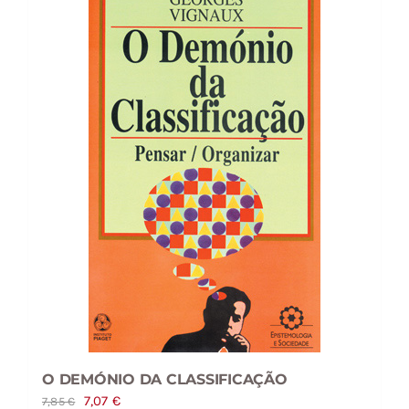
O DEMÓNIO DA CLASSIFICAÇÃO
O
O
7,07
€
7,85
€