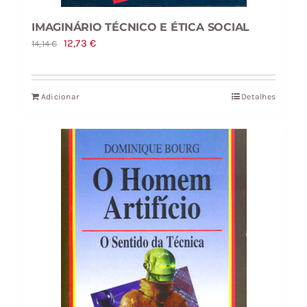
IMAGINÁRIO TÉCNICO E ÉTICA SOCIAL
O
O
12,73
€
14,14
€
preço
preço
original
atual
Adicionar
Detalhes
era:
é:
14,14 €.
12,73 €.