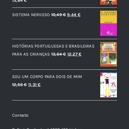
13,64
€
O
O
SISTEMA NERVOSO
10,49
€
9,44
€
preço
preço
original
atual
era:
é:
HISTÓRIAS PORTUGUESAS E BRASILEIRAS
10,49 €.
9,44 €.
O
O
PARA AS CRIANÇAS
13,64
€
12,27
€
preço
preço
original
atual
SOU UM CORPO PARA DOIS DE MIM
era:
é:
O
O
12,56
€
11,31
€
13,64 €.
12,27 €.
preço
preço
original
atual
era:
é:
Contacto
12,56 €.
11,31 €.