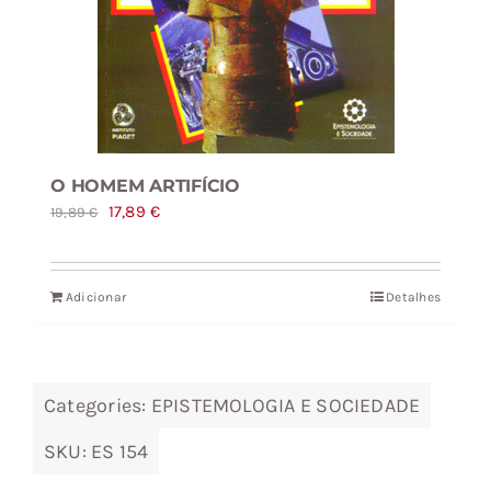
O HOMEM ARTIFÍCIO
O
O
17,89
€
19,89
€
preço
preço
original
atual
Adicionar
Detalhes
era:
é:
19,89 €.
17,89 €.
Categories:
EPISTEMOLOGIA E SOCIEDADE
SKU:
ES 154