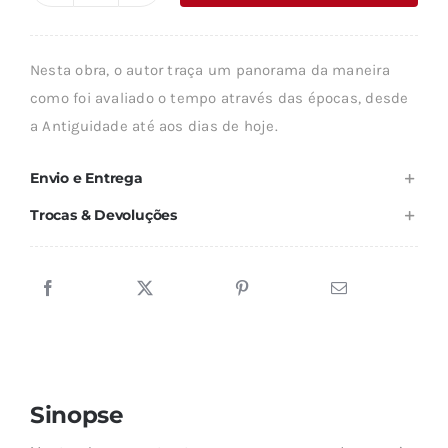
era:
é:
de
24,60 €.
22,14 €.
A
Nesta obra, o autor traça um panorama da maneira
IDADE
como foi avaliado o tempo através das épocas, desde
DO
a Antiguidade até aos dias de hoje.
MUNDO
Envio e Entrega
Trocas & Devoluções
Sinopse