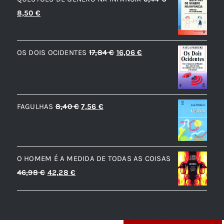
O
O
8,50
€
preço
preço
original
atual
O
O
OS DOIS OCIDENTES
17,84
€
16,06
€
era:
é:
preço
preço
9,44 €.
8,50 €.
original
atual
era:
é:
O
O
FAGULHAS
8,40
€
7,56
€
17,84 €.
16,06 €.
preço
preço
original
atual
era:
é:
O HOMEM É A MEDIDA DE TODAS AS COISAS
8,40 €.
7,56 €.
O
O
46,98
€
42,28
€
preço
preço
original
atual
era:
é: