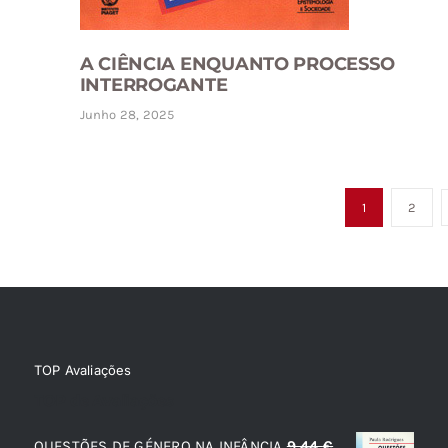
A CIÊNCIA ENQUANTO PROCESSO
INTERROGANTE
Junho 28, 2025
1
2
TOP Avaliações
TOP de Avaliações
QUESTÕES DE GÉNERO NA INFÂNCIA
9,44
€